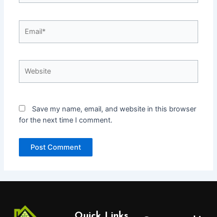
Email*
Website
Save my name, email, and website in this browser
for the next time I comment.
Quick Links