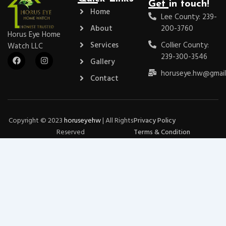
Get in touch!
Home
Lee County: 239-
About
200-3760
Horus Eye Home
Services
Collier County:
Watch LLC
F
I
239-300-3546
Gallery
a
n
c
s
horuseye.hw@gmail
Contact
e
t
b
a
o
g
o
r
k
a
m
Copyright © 2023
horuseyehw
| All Rights
Privacy Policy
Reserved
Terms & Condition