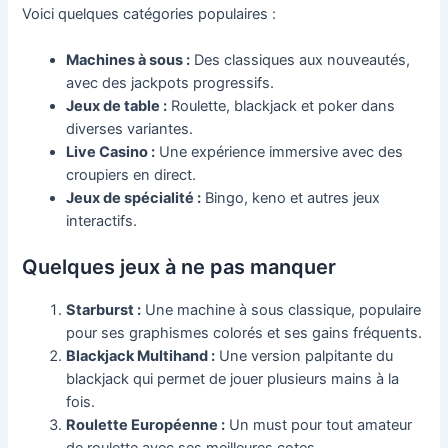
Voici quelques catégories populaires :
Machines à sous :
Des classiques aux nouveautés,
avec des jackpots progressifs.
Jeux de table :
Roulette, blackjack et poker dans
diverses variantes.
Live Casino :
Une expérience immersive avec des
croupiers en direct.
Jeux de spécialité :
Bingo, keno et autres jeux
interactifs.
Quelques jeux à ne pas manquer
Starburst :
Une machine à sous classique, populaire
pour ses graphismes colorés et ses gains fréquents.
Blackjack Multihand :
Une version palpitante du
blackjack qui permet de jouer plusieurs mains à la
fois.
Roulette Européenne :
Un must pour tout amateur
de roulette avec ses meilleures cotes.