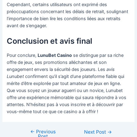
Cependant, certains utilisateurs ont exprimé des
préoccupations concernant les délais de retrait, soulignant
l’importance de bien lire les conditions liées aux retraits
avant de s’engager.
Conclusion et avis final
Pour conclure,
LunuBet Casino
se distingue par sa riche
offre de jeux, ses promotions alléchantes et son
engagement envers la sécurité des joueurs. Les
avis
Lunubet
confirment qu’il s’agit d’une plateforme fiable qui
mérite d’être explorée par tout amateur de jeux en ligne.
Que vous soyez un joueur aguerri ou un novice, Lunubet
offre une expérience mémorable qui saura répondre à vos
attentes. N’hésitez pas à vous inscrire et à découvrir par
vous-même tout ce que ce casino a à offrir !
←
Previous
Next Post
→
Post