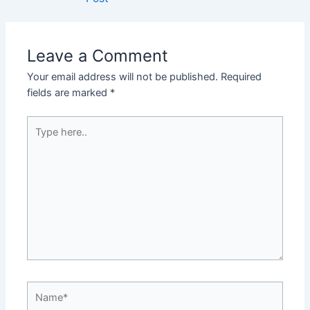
Leave a Comment
Your email address will not be published.
Required
fields are marked
*
Type
here..
Name*