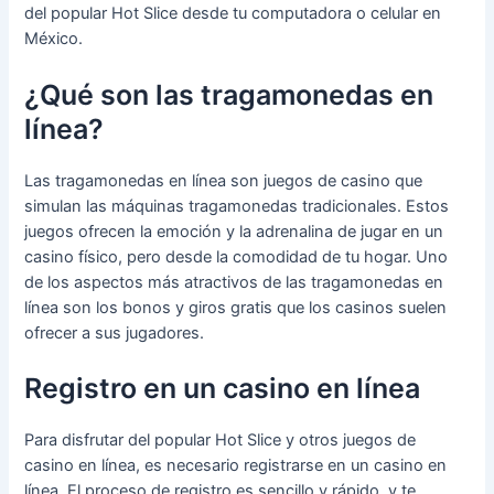
del popular Hot Slice desde tu computadora o celular en
México.
¿Qué son las tragamonedas en
línea?
Las tragamonedas en línea son juegos de casino que
simulan las máquinas tragamonedas tradicionales. Estos
juegos ofrecen la emoción y la adrenalina de jugar en un
casino físico, pero desde la comodidad de tu hogar. Uno
de los aspectos más atractivos de las tragamonedas en
línea son los bonos y giros gratis que los casinos suelen
ofrecer a sus jugadores.
Registro en un casino en línea
Para disfrutar del popular Hot Slice y otros juegos de
casino en línea, es necesario registrarse en un casino en
línea. El proceso de registro es sencillo y rápido, y te