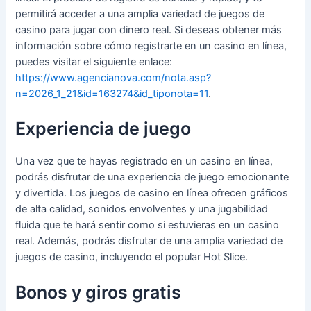
permitirá acceder a una amplia variedad de juegos de
casino para jugar con dinero real. Si deseas obtener más
información sobre cómo registrarte en un casino en línea,
puedes visitar el siguiente enlace:
https://www.agencianova.com/nota.asp?
n=2026_1_21&id=163274&id_tiponota=11
.
Experiencia de juego
Una vez que te hayas registrado en un casino en línea,
podrás disfrutar de una experiencia de juego emocionante
y divertida. Los juegos de casino en línea ofrecen gráficos
de alta calidad, sonidos envolventes y una jugabilidad
fluida que te hará sentir como si estuvieras en un casino
real. Además, podrás disfrutar de una amplia variedad de
juegos de casino, incluyendo el popular Hot Slice.
Bonos y giros gratis