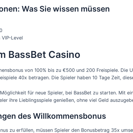
ionen: Was Sie wissen müssen
0
 VIP-Level
m BassBet Casino
mensbonus von 100% bis zu €500 und 200 Freispiele. Die 
spiele 40x betragen. Die Spieler haben 10 Tage Zeit, dies
öglichkeit für neue Spieler, bei BassBet zu starten. Mit e
er ihre Lieblingsspiele genießen, ohne viel Geld auszugeb
rungen des Willkommensbonus
s zu erfüllen, müssen Spieler den Bonusbetrag 35x umse