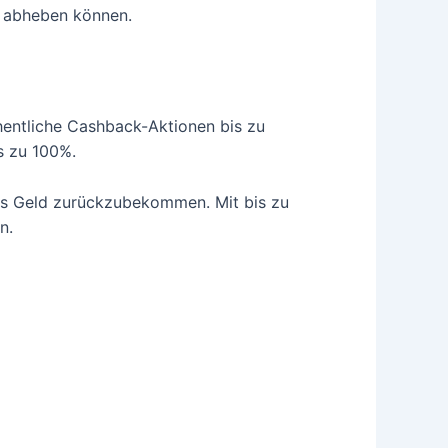
e abheben können.
hentliche Cashback-Aktionen bis zu
s zu 100%.
twas Geld zurückzubekommen. Mit bis zu
n.