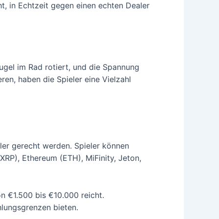
t, in Echtzeit gegen einen echten Dealer
Kugel im Rad rotiert, und die Spannung
ren, haben die Spieler eine Vielzahl
eler gerecht werden. Spieler können
(XRP), Ethereum (ETH), MiFinity, Jeton,
 €1.500 bis €10.000 reicht.
hlungsgrenzen bieten.