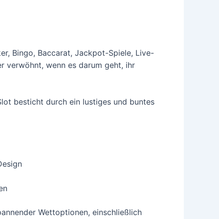
er, Bingo, Baccarat, Jackpot-Spiele, Live-
ler verwöhnt, wenn es darum geht, ihr
lot besticht durch ein lustiges und buntes
Design
en
spannender Wettoptionen, einschließlich