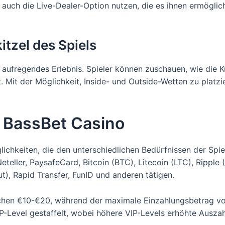
 auch die Live-Dealer-Option nutzen, die es ihnen ermöglich
itzel des Spiels
in aufregendes Erlebnis. Spieler können zuschauen, wie die 
. Mit der Möglichkeit, Inside- und Outside-Wetten zu platzie
 BassBet Casino
ichkeiten, die den unterschiedlichen Bedürfnissen der Spi
eteller, PaysafeCard, Bitcoin (BTC), Litecoin (LTC), Ripple 
t), Rapid Transfer, FunID und anderen tätigen.
chen €10-€20, während der maximale Einzahlungsbetrag von
P-Level gestaffelt, wobei höhere VIP-Levels erhöhte Ausza