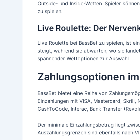
Outside- und Inside-Wetten. Spieler können
zu spielen.
Live Roulette: Der Nervenk
Live Roulette bei BassBet zu spielen, ist e
steigt, während sie abwarten, wo sie landet
spannender Wettoptionen zur Auswahl.
Zahlungsoptionen im
BassBet bietet eine Reihe von Zahlungsmögl
Einzahlungen mit VISA, Mastercard, Skrill, N
CashToCode, Interac, Bank Transfer (Revolu
Der minimale Einzahlungsbetrag liegt zwis
Auszahlungsgrenzen sind ebenfalls nach VI