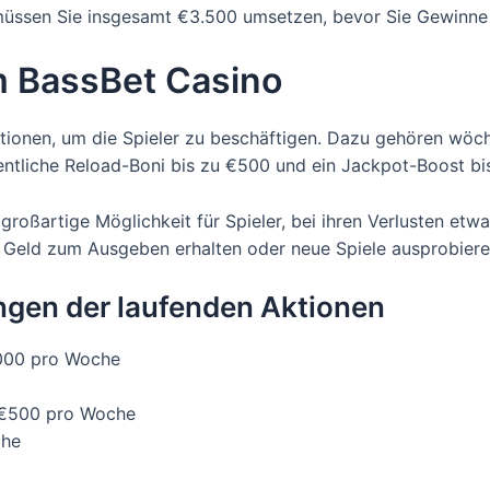
 müssen Sie insgesamt €3.500 umsetzen, bevor Sie Gewinn
m BassBet Casino
ktionen, um die Spieler zu beschäftigen. Dazu gehören wöc
ntliche Reload-Boni bis zu €500 und ein Jackpot-Boost bi
großartige Möglichkeit für Spieler, bei ihren Verlusten e
 Geld zum Ausgeben erhalten oder neue Spiele ausprobiere
ungen der laufenden Aktionen
.000 pro Woche
u €500 pro Woche
che