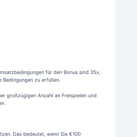
Umsatzbedingungen für den Bonus sind 35x,
e Bedingungen zu erfüllen.
iner großzügigen Anzahl an Freispielen und
en.
tzen. Das bedeutet, wenn Sie €100