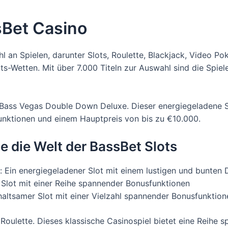
sBet Casino
 an Spielen, darunter Slots, Roulette, Blackjack, Video Pok
ts-Wetten. Mit über 7.000 Titeln zur Auswahl sind die Spie
ig Bass Vegas Double Down Deluxe. Dieser energiegeladene S
unktionen und einem Hauptpreis von bis zu €10.000.
e die Welt der BassBet Slots
Ein energiegeladener Slot mit einem lustigen und bunten 
Slot mit einer Reihe spannender Bonusfunktionen
haltsamer Slot mit einer Vielzahl spannender Bonusfunktion
t Roulette. Dieses klassische Casinospiel bietet eine Reihe 