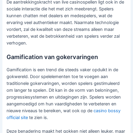
De aantrekkingskracht van live casinospellen ligt ook in de
sociale interactie die het met zich meebrengt. Spelers
kunnen chatten met dealers en medespelers, wat de
ervaring veel authentieker maakt. Naarmate technologie
vordert, zal de kwaliteit van deze streams alleen maar
verbeteren, wat de betrokkenheid van spelers verder zal
verhogen.
Gamification van gokervaringen
Gamification is een trend die steeds vaker opduikt in de
gokwereld. Door spelelementen toe te voegen aan
traditionele gokervaringen, worden spelers gestimuleerd
om langer te spelen. Dit kan in de vorm van beloningen,
progressiesystemen en uitdagingen zijn. Spelers worden
aangemoedigd om hun vaardigheden te verbeteren en
nieuwe niveaus te bereiken, wat ook op de
casino bossy
official site
te zien is.
Deze benadering maakt het gokken niet alleen leuker, maar