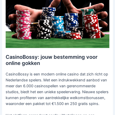
CasinoBossy: jouw bestemming voor
online gokken
CasinoBossy is een modern online casino dat zich richt op
Nederlandse spelers. Met een indrukwekkend aanbod van
meer dan 6.000 casinospellen van gerenommeerde
studios, biedt het een unieke speelervaring. Nieuwe spelers
kunnen profiteren van aantrekkelijke welkomstbonussen,
waaronder een pakket tot €1.500 en 250 gratis spins.