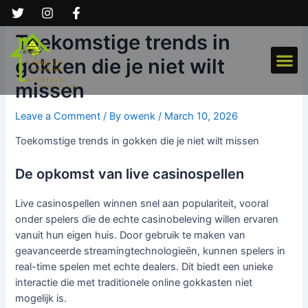
Skip
Post
to
navigation
Toekomstige trends in
content
Me
gokken die je niet wilt
missen
Leave a Comment
/ By
owenk
/
March 10, 2026
Toekomstige trends in gokken die je niet wilt missen
De opkomst van live casinospellen
Live casinospellen winnen snel aan populariteit, vooral
onder spelers die de echte casinobeleving willen ervaren
vanuit hun eigen huis. Door gebruik te maken van
geavanceerde streamingtechnologieën, kunnen spelers in
real-time spelen met echte dealers. Dit biedt een unieke
interactie die met traditionele online gokkasten niet
mogelijk is.