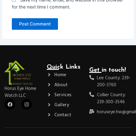
for the next time I comment.
Quick Links
Get in touch!
Home
Lee County: 239-
About
200-3760
Horus Eye Home
Services
Collier County:
Watch LLC
F
I
239-300-3546
Gallery
a
n
c
s
horuseye.hw@gmail
Contact
e
t
b
a
o
g
o
r
k
a