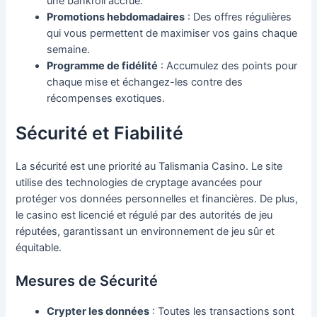
une bankroll accrue.
Promotions hebdomadaires
: Des offres régulières
qui vous permettent de maximiser vos gains chaque
semaine.
Programme de fidélité
: Accumulez des points pour
chaque mise et échangez-les contre des
récompenses exotiques.
Sécurité et Fiabilité
La sécurité est une priorité au Talismania Casino. Le site
utilise des technologies de cryptage avancées pour
protéger vos données personnelles et financières. De plus,
le casino est licencié et régulé par des autorités de jeu
réputées, garantissant un environnement de jeu sûr et
équitable.
Mesures de Sécurité
Crypter les données
: Toutes les transactions sont