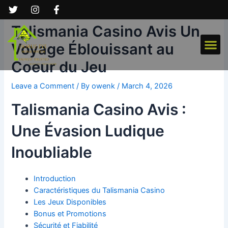
Skip
Post
to
navigation
Talismania Casino Avis Un
content
Me
Voyage Éblouissant au
Coeur du Jeu
Leave a Comment
/ By
owenk
/
March 4, 2026
Talismania Casino Avis :
Une Évasion Ludique
Inoubliable
Introduction
Caractéristiques du Talismania Casino
Les Jeux Disponibles
Bonus et Promotions
Sécurité et Fiabilité