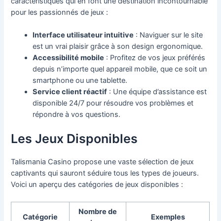
caractéristiques qui en font une destination incontournable
pour les passionnés de jeux :
Interface utilisateur intuitive
: Naviguer sur le site
est un vrai plaisir grâce à son design ergonomique.
Accessibilité mobile
: Profitez de vos jeux préférés
depuis n’importe quel appareil mobile, que ce soit un
smartphone ou une tablette.
Service client réactif
: Une équipe d’assistance est
disponible 24/7 pour résoudre vos problèmes et
répondre à vos questions.
Les Jeux Disponibles
Talismania Casino propose une vaste sélection de jeux
captivants qui sauront séduire tous les types de joueurs.
Voici un aperçu des catégories de jeux disponibles :
Nombre de
Catégorie
Exemples