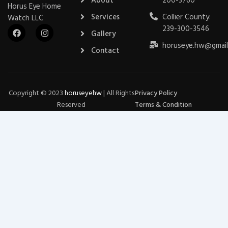
About
200-3760
Horus Eye Home
Services
Collier County:
Watch LLC
F
I
239-300-3546
Gallery
a
n
c
s
horuseye.hw@gmail
Contact
e
t
b
a
o
g
o
r
k
a
m
Copyright © 2023
horuseyehw
| All Rights
Privacy Policy
Reserved
Terms & Condition