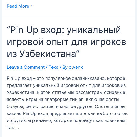
Read More »
“Pin
“Pin Up вход: уникальный
Up
игровой опыт для игроков
вход:
уникальный
из Узбекистана”
игровой
опыт
Leave a Comment
/
Texs
/ By
owenk
для
игроков
Pin Up вход – это популярное онлайн-казино, которое
из
предлагает уникальный игровой опыт для игроков из
Узбекистана”
Узбекистана. В этой статье мы рассмотрим основные
аспекты игры на платформе пин ап, включая слоты,
бонусы, регистрацию и многое другое. Слоты и игры
казино Pin Up вход предлагает широкий выбор слотов
и других игр казино, которые подойдут как новичкам,
так …