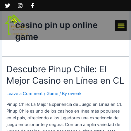
Skip
to
content
Me
casino pin up online
game
Descubre
Descubre Pinup Chile: El
Pinup
Mejor Casino en Línea en CL
Chile:
El
Mejor
Leave a Comment
/
Game
/ By
owenk
Casino
Pinup Chile: La Mejor Experiencia de Juego en Línea en CL
en
Pinup Chile es uno de los casinos en línea más populares
Línea
en el país, ofreciendo a los jugadores una experiencia de
en
juego emocionante y segura. Con una amplia variedad de
CL