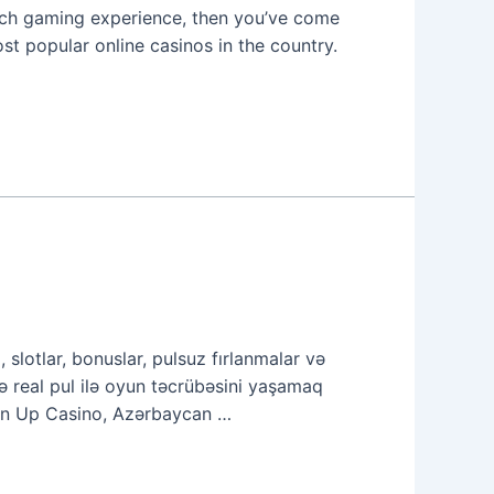
notch gaming experience, then you’ve come
ost popular online casinos in the country.
lotlar, bonuslar, pulsuz fırlanmalar və
ə real pul ilə oyun təcrübəsini yaşamaq
 Pin Up Casino, Azərbaycan …