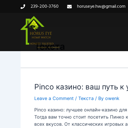
Skip
Posts
239-200-3760
horuseye.hw@gmail.com
to
navigation
content
Текста
Pinco
Pinco казино: ваш путь к
казино:
Leave a Comment
/
Текста
/ By
owenk
ваш
путь
Pinco казино: лучшее онлайн-казино дл
к
Тогда вам точно стоит посетить Пинко 
удаче
всех вкусов. От классических игровых 
в