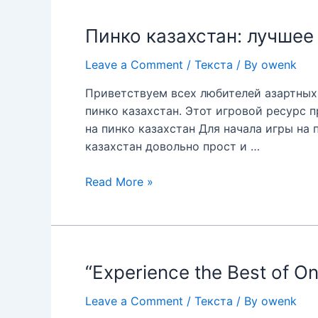
Пинко
Пинко казахстан: лучшее
казахстан:
Leave a Comment
/
Текста
/ By
owenk
лучшее
онлайн-
Приветствуем всех любителей азартных 
казино
пинко казахстан. Этот игровой ресурс 
для
на пинко казахстан Для начала игры на
игроков
казахстан довольно прост и …
из
Казахстана!
Read More »
“Experience
“Experience the Best of On
the
Leave a Comment
/
Текста
/ By
owenk
Best