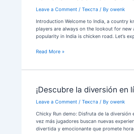
Road:
Leave a Comment
/
Текста
/ By
owenk
Your
Ultimate
Introduction Welcome to India, a country kno
Destination
players are always on the lookout for new 
for
popularity in India is chicken road. Let’s e
Online
Casino
Read More »
Fun
in
India”
¡Descubre
¡Descubre la diversión en
la
Leave a Comment
/
Текста
/ By
owenk
diversión
en
Chicky Run demo: Disfruta de la diversión 
línea
vez más jugadores buscan nuevas experien
con
divertida y emocionante que promete horas
Chicky