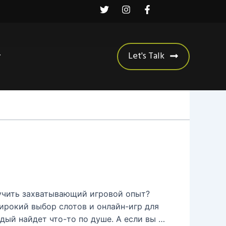
Let's Talk
t
олучить захватывающий игровой опыт?
широкий выбор слотов и онлайн-игр для
дый найдет что-то по душе. А если вы …