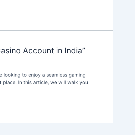
asino Account in India”
re looking to enjoy a seamless gaming
place. In this article, we will walk you