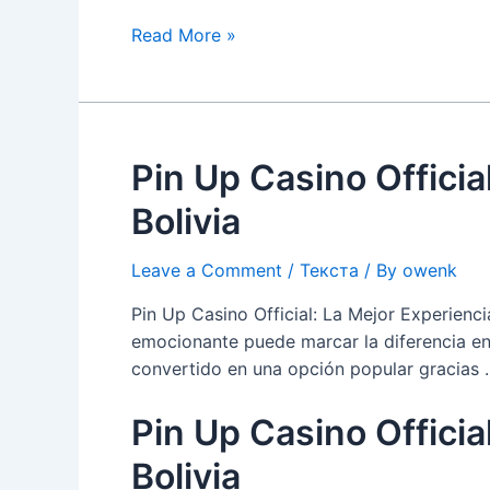
Run
Read More »
demo
en
México!
Pin Up Casino Officia
Bolivia
Leave a Comment
/
Текста
/ By
owenk
Pin Up Casino Official: La Mejor Experienci
emocionante puede marcar la diferencia en t
convertido en una opción popular gracias 
Pin Up Casino Officia
Bolivia