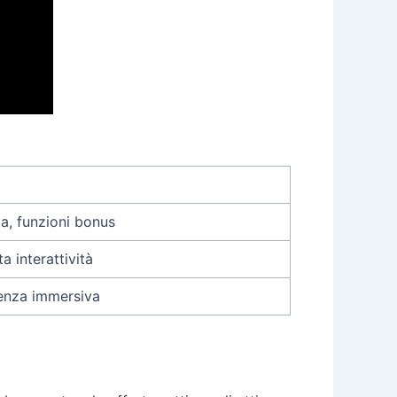
ia, funzioni bonus
ta interattività
ienza immersiva