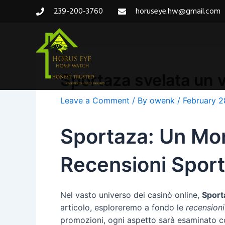
Skip
Post
239-200-3760
horuseye.hw@gmail.com
to
navigation
content
Sportaza svelata un v
Leave a Comment
/ By
owenk
/
February 2
Sportaza: Un Mon
Recensioni Spor
Nel vasto universo dei casinò online,
Sport
articolo, esploreremo a fondo le
recension
promozioni, ogni aspetto sarà esaminato c