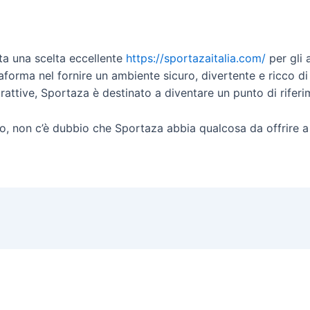
a una scelta eccellente
https://sportazaitalia.com/
per gli 
forma nel fornire un ambiente sicuro, divertente e ricco di
rattive, Sportaza è destinato a diventare un punto di rifer
o, non c’è dubbio che Sportaza abbia qualcosa da offrire a 