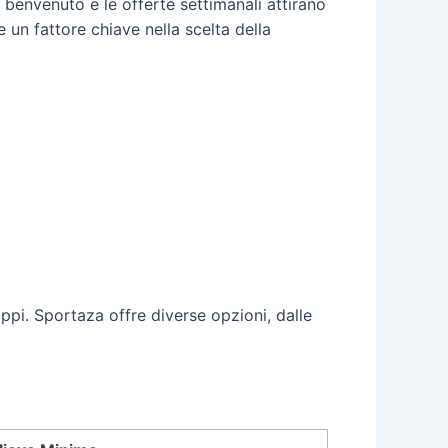
i benvenuto e le offerte settimanali attirano
un fattore chiave nella scelta della
ppi. Sportaza offre diverse opzioni, dalle