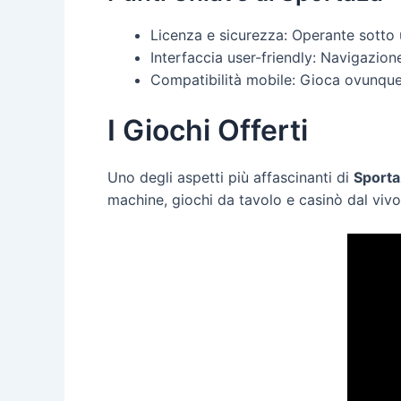
Licenza e sicurezza: Operante sotto 
Interfaccia user-friendly: Navigazion
Compatibilità mobile: Gioca ovunque 
I Giochi Offerti
Uno degli aspetti più affascinanti di
Sporta
machine, giochi da tavolo e casinò dal vivo