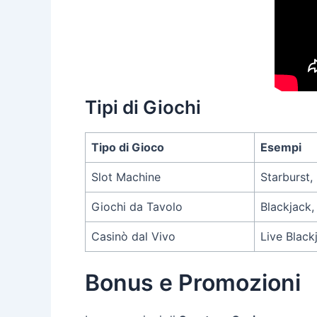
Tipi di Giochi
Tipo di Gioco
Esempi
Slot Machine
Starburst,
Giochi da Tavolo
Blackjack,
Casinò dal Vivo
Live Black
Bonus e Promozioni