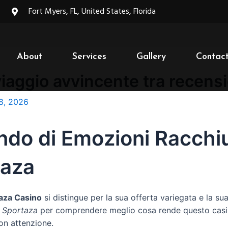
Fort Myers, FL, United States, Florida
About
Services
Gallery
Contac
iaggio avvincente tra recensio
8, 2026
do di Emozioni Racchiu
taza
aza Casino
si distingue per la sua offerta variegata e la su
i Sportaza
per comprendere meglio cosa rende questo casinò 
on attenzione.