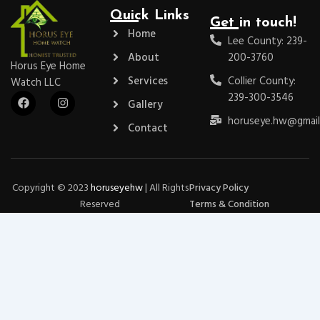
Quick Links
Get in touch!
Home
Lee County: 239-
About
200-3760
Horus Eye Home
Services
Collier County:
Watch LLC
F
I
239-300-3546
Gallery
a
n
c
s
horuseye.hw@gmail
Contact
e
t
b
a
o
g
o
r
k
a
m
Copyright © 2023
horuseyehw
| All Rights
Privacy Policy
Reserved
Terms & Condition