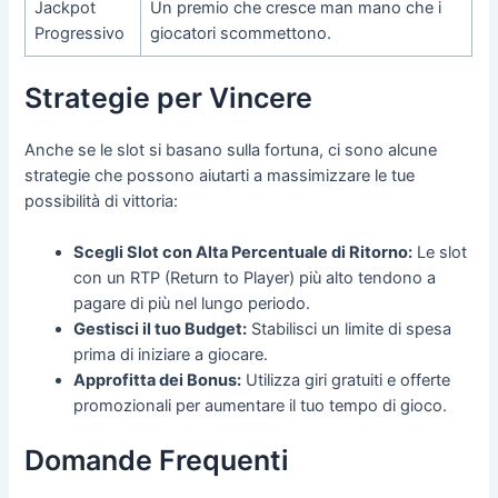
Jackpot
Un premio che cresce man mano che i
Progressivo
giocatori scommettono.
Strategie per Vincere
Anche se le slot si basano sulla fortuna, ci sono alcune
strategie che possono aiutarti a massimizzare le tue
possibilità di vittoria:
Scegli Slot con Alta Percentuale di Ritorno:
Le slot
con un RTP (Return to Player) più alto tendono a
pagare di più nel lungo periodo.
Gestisci il tuo Budget:
Stabilisci un limite di spesa
prima di iniziare a giocare.
Approfitta dei Bonus:
Utilizza giri gratuiti e offerte
promozionali per aumentare il tuo tempo di gioco.
Domande Frequenti