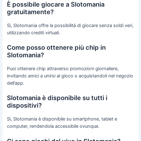
È possibile giocare a Slotomania
gratuitamente?
Sì, Slotomania offre la possibilità di giocare senza soldi veri,
utilizzando crediti virtuali.
Come posso ottenere più chip in
Slotomania?
Puoi ottenere chip attraverso promozioni giornaliere,
invitando amici a unirsi al gioco o acquistandoli nel negozio
dell’app.
Slotomania è disponibile su tutti i
dispositivi?
Sì, Slotomania è disponibile su smartphone, tablet e
computer, rendendola accessibile ovunque.