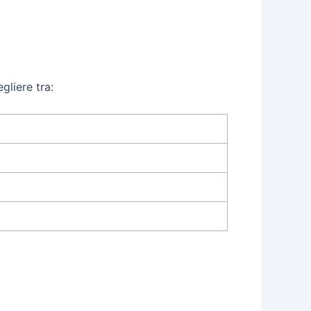
gliere tra: