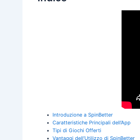
Introduzione a SpinBetter
Caratteristiche Principali dell’App
Tipi di Giochi Offerti
Vantaggi dell’Utilizzo di SpinBetter