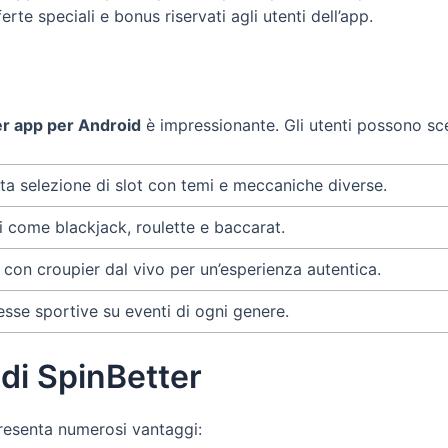
rte speciali e bonus riservati agli utenti dell’app.
er app per Android
è impressionante. Gli utenti possono sce
ta selezione di slot con temi e meccaniche diverse.
ci come blackjack, roulette e baccarat.
con croupier dal vivo per un’esperienza autentica.
se sportive su eventi di ogni genere.
 di SpinBetter
esenta numerosi vantaggi: