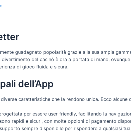
id
etter
amente guadagnato popolarità grazie alla sua ampia gamma 
il divertimento del casinò è ora a portata di mano, ovunque 
rienza di gioco fluida e sicura.
pali dell’App
diverse caratteristiche che la rendono unica. Ecco alcune de
rogettata per essere user-friendly, facilitando la navigazione
i sono rapidi e sicuri, con molte opzioni di pagamento disponi
supporto sempre disponibile per rispondere a qualsiasi tu