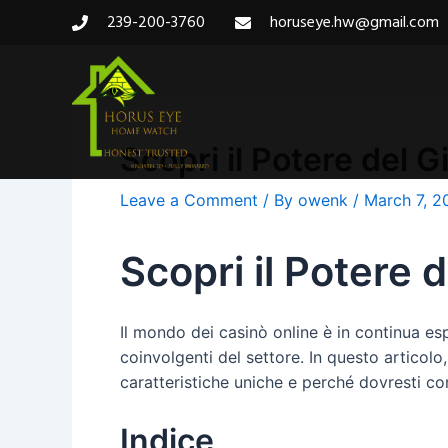
Skip
Post
239-200-3760
horuseye.hw@gmail.com
to
navigation
content
Scopri il Potere del 
Leave a Comment
/ By
owenk
/
March 7, 2
Scopri il Potere 
Il mondo dei casinò online è in continua e
coinvolgenti del settore. In questo articol
caratteristiche uniche e perché dovresti co
Indice