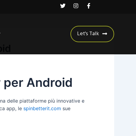
Let's Talk
t
oid
r per Android
na delle piattaforme più innovative e
ica app, le
spinbetterit.com
sue