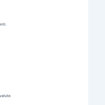
nti.
valute.