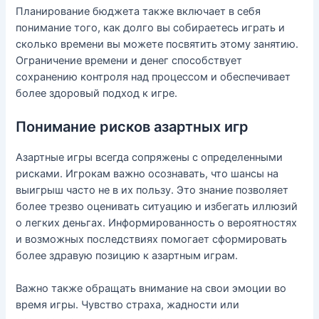
Планирование бюджета также включает в себя
понимание того, как долго вы собираетесь играть и
сколько времени вы можете посвятить этому занятию.
Ограничение времени и денег способствует
сохранению контроля над процессом и обеспечивает
более здоровый подход к игре.
Понимание рисков азартных игр
Азартные игры всегда сопряжены с определенными
рисками. Игрокам важно осознавать, что шансы на
выигрыш часто не в их пользу. Это знание позволяет
более трезво оценивать ситуацию и избегать иллюзий
о легких деньгах. Информированность о вероятностях
и возможных последствиях помогает сформировать
более здравую позицию к азартным играм.
Важно также обращать внимание на свои эмоции во
время игры. Чувство страха, жадности или