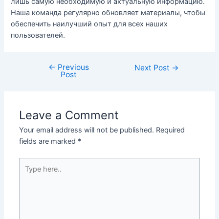
лишь самую необходимую и актуальную информацию.
Наша команда регулярно обновляет материалы, чтобы
обеспечить наилучший опыт для всех наших
пользователей.
←
Previous
Next Post
→
Post
Leave a Comment
Your email address will not be published.
Required
fields are marked
*
Type
here..