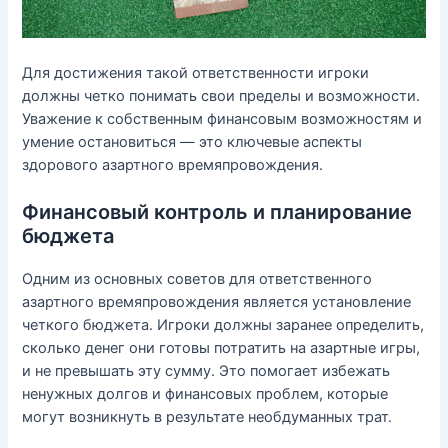
Для достижения такой ответственности игроки
должны четко понимать свои пределы и возможности.
Уважение к собственным финансовым возможностям и
умение остановиться — это ключевые аспекты
здорового азартного времяпровождения.
Финансовый контроль и планирование
бюджета
Одним из основных советов для ответственного
азартного времяпровождения является установление
четкого бюджета. Игроки должны заранее определить,
сколько денег они готовы потратить на азартные игры,
и не превышать эту сумму. Это помогает избежать
ненужных долгов и финансовых проблем, которые
могут возникнуть в результате необдуманных трат.