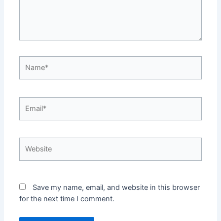
Name*
Email*
Website
Save my name, email, and website in this browser
for the next time I comment.