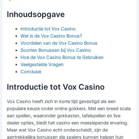
Inhoudsopgave
Introductie tot Vox Casino
Wat is de Vox Casino Bonus?
Voordelen van de Vox Casino Bonus
Soorten Bonussen bij Vox Casino
Hoe de Vox Casino Bonus te Gebruiken
Veelgestelde Vragen
Conclusie
Introductie tot Vox Casino
Vox Casino heeft zich in korte tijd gevestigd als een
populaire keuze onder online gokkers. Met een breed scala
aan spellen, waaronder gokkasten, tafelspellen en live
dealer opties, biedt het casino een meeslepende ervaring.
Maar wat Vox Casino echt onderscheidt, zijn de
aantrekkelijke bonussen die spelers kunnen helpen hun