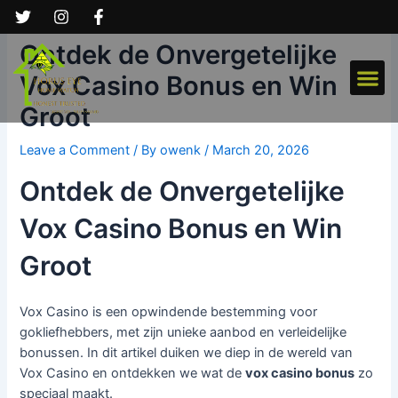
Skip
Post
to
navigation
Ontdek de Onvergetelijke
content
Me
Vox Casino Bonus en Win
Groot
Leave a Comment
/ By
owenk
/
March 20, 2026
Ontdek de Onvergetelijke
Vox Casino Bonus en Win
Groot
Vox Casino is een opwindende bestemming voor
gokliefhebbers, met zijn unieke aanbod en verleidelijke
bonussen. In dit artikel duiken we diep in de wereld van
Vox Casino en ontdekken we wat de
vox casino bonus
zo
speciaal maakt.