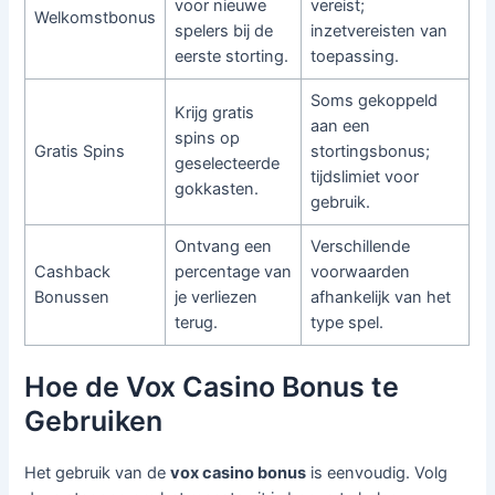
voor nieuwe
vereist;
Welkomstbonus
spelers bij de
inzetvereisten van
eerste storting.
toepassing.
Soms gekoppeld
Krijg gratis
aan een
spins op
Gratis Spins
stortingsbonus;
geselecteerde
tijdslimiet voor
gokkasten.
gebruik.
Ontvang een
Verschillende
Cashback
percentage van
voorwaarden
Bonussen
je verliezen
afhankelijk van het
terug.
type spel.
Hoe de Vox Casino Bonus te
Gebruiken
Het gebruik van de
vox casino bonus
is eenvoudig. Volg