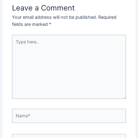
Leave a Comment
Your email address will not be published.
Required
fields are marked
*
Type
here..
Name*
Email*