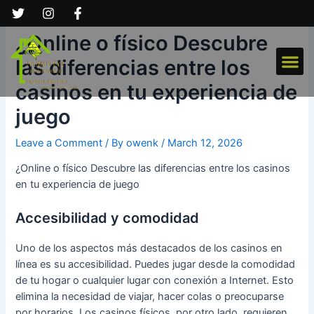
Skip
Post
to
navigation
¿Online o físico Descubre
content
Me
las diferencias entre los
casinos en tu experiencia de
juego
Leave a Comment
/ By
owenk
/
March 12, 2026
¿Online o físico Descubre las diferencias entre los casinos
en tu experiencia de juego
Accesibilidad y comodidad
Uno de los aspectos más destacados de los casinos en
línea es su accesibilidad. Puedes jugar desde la comodidad
de tu hogar o cualquier lugar con conexión a Internet. Esto
elimina la necesidad de viajar, hacer colas o preocuparse
por horarios. Los casinos físicos, por otro lado, requieren