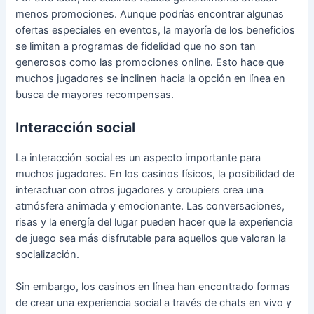
menos promociones. Aunque podrías encontrar algunas
ofertas especiales en eventos, la mayoría de los beneficios
se limitan a programas de fidelidad que no son tan
generosos como las promociones online. Esto hace que
muchos jugadores se inclinen hacia la opción en línea en
busca de mayores recompensas.
Interacción social
La interacción social es un aspecto importante para
muchos jugadores. En los casinos físicos, la posibilidad de
interactuar con otros jugadores y croupiers crea una
atmósfera animada y emocionante. Las conversaciones,
risas y la energía del lugar pueden hacer que la experiencia
de juego sea más disfrutable para aquellos que valoran la
socialización.
Sin embargo, los casinos en línea han encontrado formas
de crear una experiencia social a través de chats en vivo y