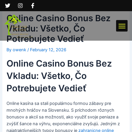
Skip
Post
to
navigation
Online Casino Bonus Bez
content
Me
Vkladu: Všetko, Čo
Potrebujete Vedieť
By
owenk
/
February 12, 2026
Online Casino Bonus Bez
Vkladu: Všetko, Čo
Potrebujete Vedieť
Online kasína sa stali populárnou formou zábavy pre
mnohých hráčov na Slovensku. S príchodom rôznych
bonusov a akcií sa možnosti, ako využiť svoje peniaze a
zvýšiť šance na výhru, exponenciálne zvyšujú. Jedným z
najatraktívnejších typov bonusov je
zahranicne online