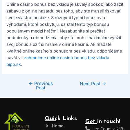
Online casino bonus bez vkladu je skvelý spôsob, ako zažiť
zábavu z online hazardu bez toho, aby ste museli riskovať
svoje vlastné peniaze. S rôznymi typmi bonusov a
výhodami, ktoré poskytujú, sa stal tento typ bonusu
populárnym medzi hráčmi. Nezabudnite si prečítať
podmienky a obmedzenia, aby ste mohli maximálne využiť
svoj bonus a užiť si hranie v online kasíne. Ak hľadáte
kvalitné online kasíno s bonusom bez vkladu, odporúčame
navštíviť
zahranicne online casino bonus bez vkladu
bipo.sk
.
←
Previous
Next Post
→
Post
Quick Links
Get in touch!
Home
Lee County: 239-