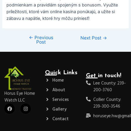
podmienkam a pravidlám spojeným s bonusom. Využite
príležitosti, ktoré vám online kasína ponúkajú, a užite si
zábavu a napätie, ktoré hry môžu priniesť!
←
Previous
Next Post
→
Post
Quick Links
Get in touch!
Home
Lee County: 239-
About
200-3760
Horus Eye Home
Services
Collier County:
Watch LLC
F
I
239-300-3546
Gallery
a
n
c
s
horuseye.hw@gmail
Contact
e
t
b
a
o
g