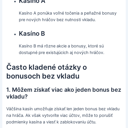
Kasíno A
Kasíno A ponúka voľné točenia a peňažné bonusy
pre nových hráčov bez nutnosti vkladu.
Kasíno B
Kasíno B má rôzne akcie a bonusy, ktoré sú
dostupné pre existujúcich aj nových hráčov.
Často kladené otázky o
bonusoch bez vkladu
1. Môžem získať viac ako jeden bonus bez
vkladu?
Väčšina kasín umožňuje získať len jeden bonus bez vkladu
na hráča. Ak však vytvoríte viac účtov, môže to porušiť
podmienky kasína a viesť k zablokovaniu účtu.