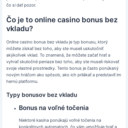
čo si dať pozor.
Čo je to online casino bonus bez
vkladu?
Online casino bonus bez vkladu je typ bonusu, ktorý
môžete získať bez toho, aby ste museli uskutočniť
akýkoľvek vklad. To znamená, že môžete začať hrať a
vyhrať skutočné peniaze bez toho, aby ste museli riskovať
svoje vlastné prostriedky. Tento bonus je často ponúkaný
novým hráčom ako spôsob, ako ich prilákať a predstaviť im
hernú platformu.
Typy bonusov bez vkladu
Bonus na voľné točenia
Niektoré kasína ponúkajú voľné točenia na
konkrétnych automatoch, čo vám umožňuje hrať a