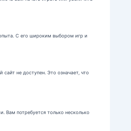
 опыта. С его широким выбором игр и
й сайт не доступен. Это означает, что
ии. Вам потребуется только несколько