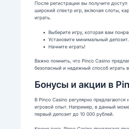
После регистрации вы получите доступ к
широкий спектр игр, включая слоты, кар
играть.
Выберите игру, которая вам понра
Установите минимальный депозит.
Начните играть!
Важно помнить, что Pinco Casino предла
безопасный и надежный способ играть в
Бонусы и акции в Pi
В Pinco Casino регулярно предлагаются
игровой опыт. Например, в данный моме
первый депозит до 10 000 рублей.
Кроме того, Pinco Casino предлагает п