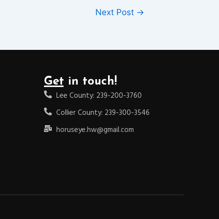
Next Post
→
Get in touch!
Lee County: 239-200-3760
Collier County: 239-300-3546
horuseye.hw@gmail.com