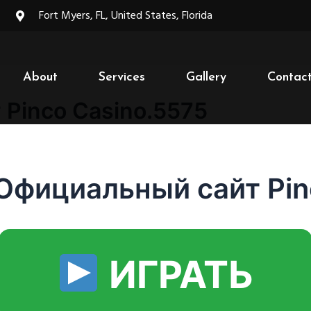
Fort Myers, FL, United States, Florida
About
Services
Gallery
Contac
 Pinco Casino.5575
 Официальный сайт Pin
ИГРАТЬ