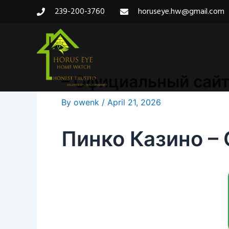
Skip
Post
239-200-3760
horuseye.hw@gmail.com
to
navigation
content
– Официальный сайт
By
owenk
/
April 21, 2026
Пинко Казино –