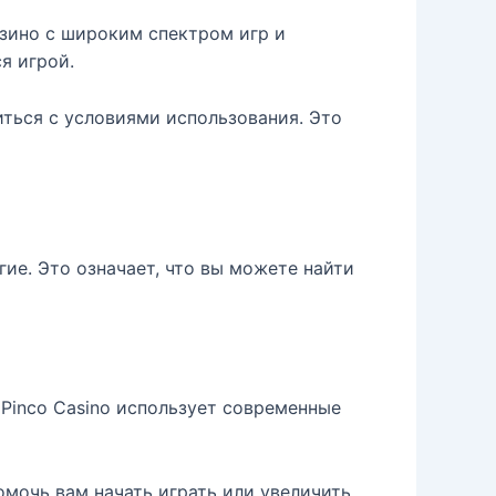
азино с широким спектром игр и
я игрой.
иться с условиями использования. Это
гие. Это означает, что вы можете найти
Pinco Casino использует современные
омочь вам начать играть или увеличить