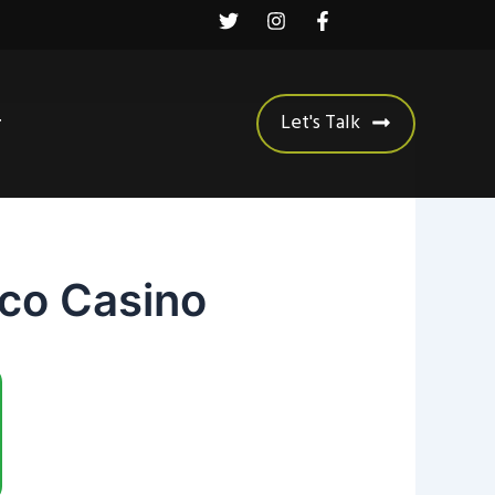
Let's Talk
t
co Casino