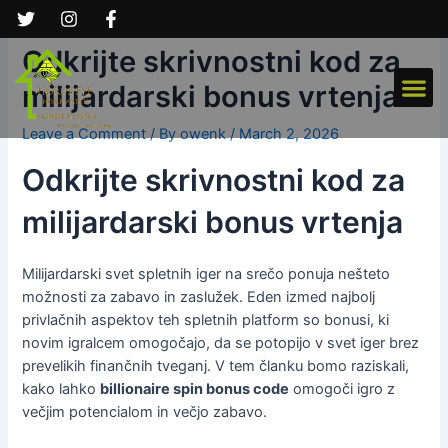
Skip
Post
to
navigation
Odkrijte skrivnostni kod za
content
Me
milijardarski bonus vrtenja
Leave a Comment
/ By
owenk
/
March 2, 2026
Odkrijte skrivnostni kod za
milijardarski bonus vrtenja
Milijardarski svet spletnih iger na srečo ponuja nešteto
možnosti za zabavo in zaslužek. Eden izmed najbolj
privlačnih aspektov teh spletnih platform so bonusi, ki
novim igralcem omogočajo, da se potopijo v svet iger brez
prevelikih finančnih tveganj. V tem članku bomo raziskali,
kako lahko
billionaire spin bonus code
omogoči igro z
večjim potencialom in večjo zabavo.