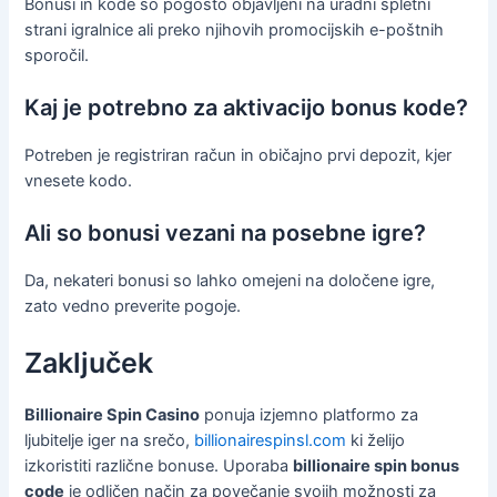
Bonusi in kode so pogosto objavljeni na uradni spletni
strani igralnice ali preko njihovih promocijskih e-poštnih
sporočil.
Kaj je potrebno za aktivacijo bonus kode?
Potreben je registriran račun in običajno prvi depozit, kjer
vnesete kodo.
Ali so bonusi vezani na posebne igre?
Da, nekateri bonusi so lahko omejeni na določene igre,
zato vedno preverite pogoje.
Zaključek
Billionaire Spin Casino
ponuja izjemno platformo za
ljubitelje iger na srečo,
billionairespinsl.com
ki želijo
izkoristiti različne bonuse. Uporaba
billionaire spin bonus
code
je odličen način za povečanje svojih možnosti za