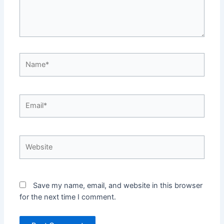
Name*
Email*
Website
Save my name, email, and website in this browser
for the next time I comment.