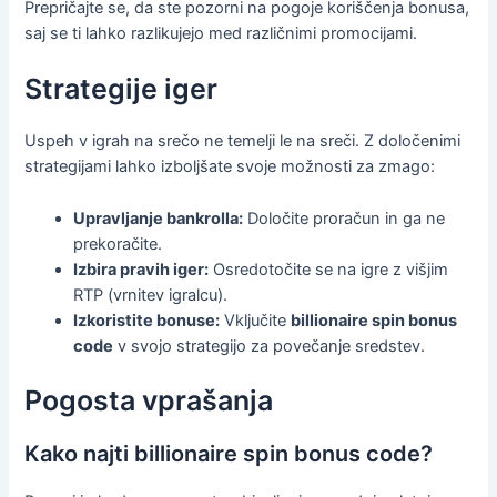
Prepričajte se, da ste pozorni na pogoje koriščenja bonusa,
saj se ti lahko razlikujejo med različnimi promocijami.
Strategije iger
Uspeh v igrah na srečo ne temelji le na sreči. Z določenimi
strategijami lahko izboljšate svoje možnosti za zmago:
Upravljanje bankrolla:
Določite proračun in ga ne
prekoračite.
Izbira pravih iger:
Osredotočite se na igre z višjim
RTP (vrnitev igralcu).
Izkoristite bonuse:
Vključite
billionaire spin bonus
code
v svojo strategijo za povečanje sredstev.
Pogosta vprašanja
Kako najti billionaire spin bonus code?