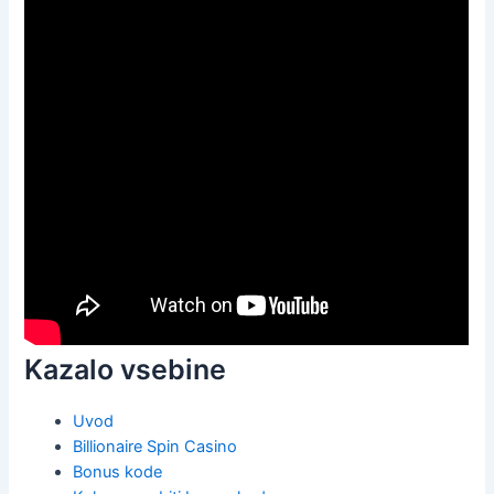
Kazalo vsebine
Uvod
Billionaire Spin Casino
Bonus kode