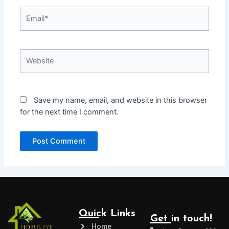
Email*
Website
Save my name, email, and website in this browser
for the next time I comment.
Quick Links
Get in touch!
Home