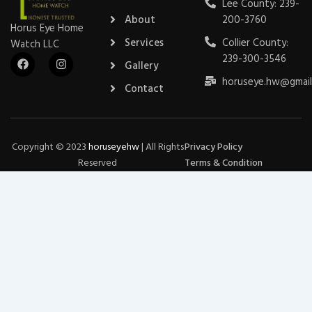
Lee County: 239-
About
200-3760
Horus Eye Home
Services
Collier County:
Watch LLC
F
I
239-300-3546
Gallery
a
n
c
s
horuseye.hw@gmail
Contact
e
t
b
a
o
g
o
r
k
a
m
Copyright © 2023
horuseyehw
| All Rights
Privacy Policy
Reserved
Terms & Condition