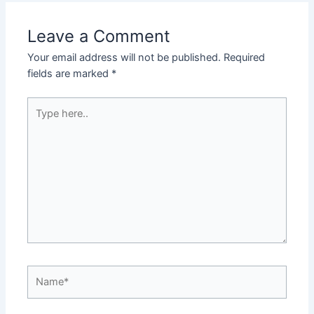
Leave a Comment
Your email address will not be published.
Required
fields are marked
*
Type
here..
Name*