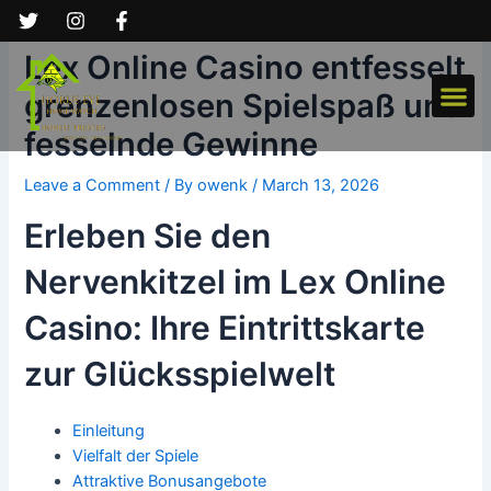
Skip
Post
to
navigation
Lex Online Casino entfesselt
content
Me
grenzenlosen Spielspaß und
fesselnde Gewinne
Leave a Comment
/ By
owenk
/
March 13, 2026
Erleben Sie den
Nervenkitzel im Lex Online
Casino: Ihre Eintrittskarte
zur Glücksspielwelt
Einleitung
Vielfalt der Spiele
Attraktive Bonusangebote