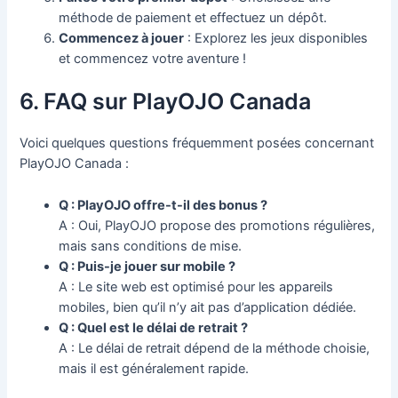
méthode de paiement et effectuez un dépôt.
Commencez à jouer
: Explorez les jeux disponibles
et commencez votre aventure !
6. FAQ sur PlayOJO Canada
Voici quelques questions fréquemment posées concernant
PlayOJO Canada :
Q : PlayOJO offre-t-il des bonus ?
A : Oui, PlayOJO propose des promotions régulières,
mais sans conditions de mise.
Q : Puis-je jouer sur mobile ?
A : Le site web est optimisé pour les appareils
mobiles, bien qu’il n’y ait pas d’application dédiée.
Q : Quel est le délai de retrait ?
A : Le délai de retrait dépend de la méthode choisie,
mais il est généralement rapide.