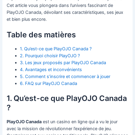
Cet article vous plongera dans l’univers fascinant de
PlayOJO Canada, dévoilant ses caractéristiques, ses jeux
et bien plus encore.
Table des matières
1. Qu’est-ce que PlayOJO Canada ?
2. Pourquoi choisir PlayOJO ?
3. Les jeux proposés par PlayOJO Canada
4. Avantages et inconvénients
5. Comment s’inscrire et commencer à jouer
6. FAQ sur PlayOJO Canada
1. Qu’est-ce que PlayOJO Canada
?
PlayOJO Canada
est un casino en ligne qui a vu le jour
avec la mission de révolutionner l’expérience de jeu.