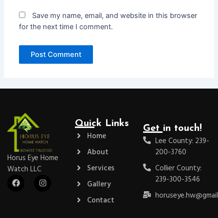
Save my name, email, and website in this browser
for the next time I comment.
Quick Links
Get in touch!
Home
Lee County: 239-
About
200-3760
Horus Eye Home
Services
Collier County:
Watch LLC
F
I
239-300-3546
Gallery
a
n
c
s
horuseye.hw@gmail
Contact
e
t
b
a
o
g