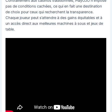
Contrairement aux casinos traditionnels, PlayOJO n’impose
pas de conditions cachées, ce qui en fait une destination
de choix pour ceux qui recherchent la transparence.
Chaque joueur peut s’attendre à des gains équitables et à
un accès direct aux meilleures machines à sous et jeux de
table.