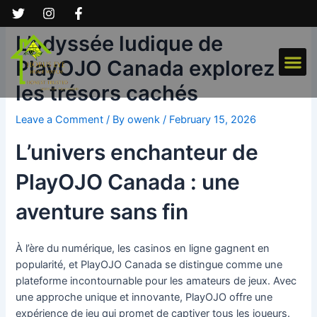
Skip
Post
to
navigation
L’odyssée ludique de
content
Me
PlayOJO Canada explorez
les trésors cachés
Leave a Comment
/ By
owenk
/
February 15, 2026
L’univers enchanteur de
PlayOJO Canada : une
aventure sans fin
À l’ère du numérique, les casinos en ligne gagnent en
popularité, et PlayOJO Canada se distingue comme une
plateforme incontournable pour les amateurs de jeux. Avec
une approche unique et innovante, PlayOJO offre une
expérience de jeu qui promet de captiver tous les joueurs.