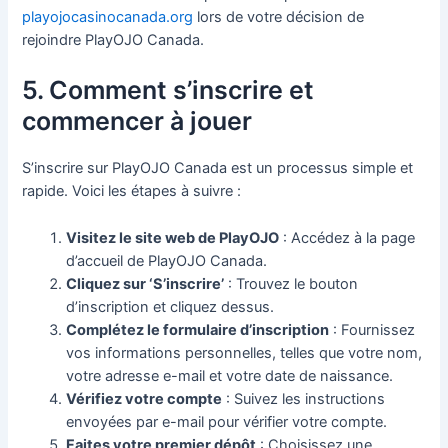
playojocasinocanada.org
lors de votre décision de
rejoindre PlayOJO Canada.
5. Comment s’inscrire et
commencer à jouer
S’inscrire sur PlayOJO Canada est un processus simple et
rapide. Voici les étapes à suivre :
Visitez le site web de PlayOJO
: Accédez à la page
d’accueil de PlayOJO Canada.
Cliquez sur ‘S’inscrire’
: Trouvez le bouton
d’inscription et cliquez dessus.
Complétez le formulaire d’inscription
: Fournissez
vos informations personnelles, telles que votre nom,
votre adresse e-mail et votre date de naissance.
Vérifiez votre compte
: Suivez les instructions
envoyées par e-mail pour vérifier votre compte.
Faites votre premier dépôt
: Choisissez une