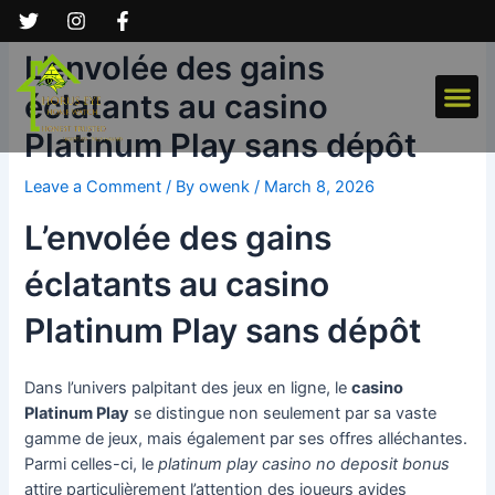
Skip
Post
to
navigation
L’envolée des gains
content
Me
éclatants au casino
Platinum Play sans dépôt
Leave a Comment
/ By
owenk
/
March 8, 2026
L’envolée des gains
éclatants au casino
Platinum Play sans dépôt
Dans l’univers palpitant des jeux en ligne, le
casino
Platinum Play
se distingue non seulement par sa vaste
gamme de jeux, mais également par ses offres alléchantes.
Parmi celles-ci, le
platinum play casino no deposit bonus
attire particulièrement l’attention des joueurs avides