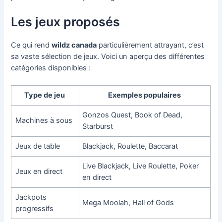
Les jeux proposés
Ce qui rend
wildz canada
particulièrement attrayant, c’est
sa vaste sélection de jeux. Voici un aperçu des différentes
catégories disponibles :
Type de jeu
Exemples populaires
Gonzos Quest, Book of Dead,
Machines à sous
Starburst
Jeux de table
Blackjack, Roulette, Baccarat
Live Blackjack, Live Roulette, Poker
Jeux en direct
en direct
Jackpots
Mega Moolah, Hall of Gods
progressifs