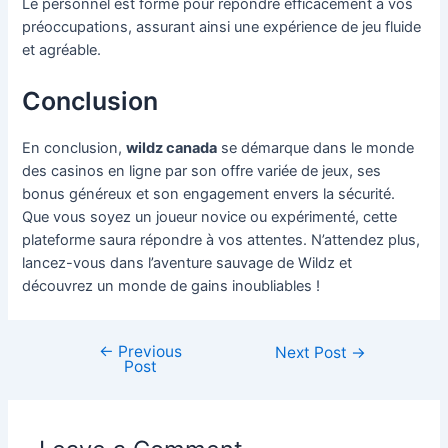
Le personnel est formé pour répondre efficacement à vos
préoccupations, assurant ainsi une expérience de jeu fluide
et agréable.
Conclusion
En conclusion,
wildz canada
se démarque dans le monde
des casinos en ligne par son offre variée de jeux, ses
bonus généreux et son engagement envers la sécurité.
Que vous soyez un joueur novice ou expérimenté, cette
plateforme saura répondre à vos attentes. N’attendez plus,
lancez-vous dans l’aventure sauvage de Wildz et
découvrez un monde de gains inoubliables !
←
Previous
Next Post
→
Post