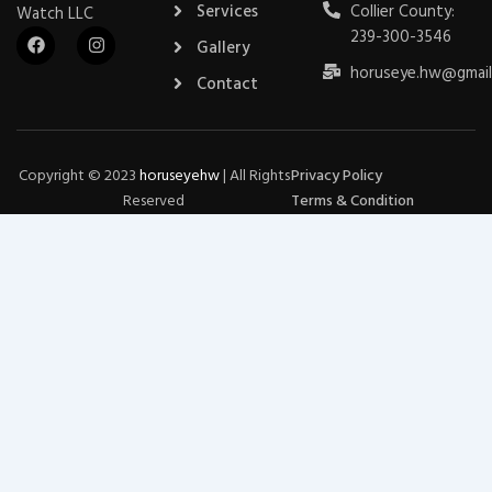
Services
Collier County:
Watch LLC
F
I
239-300-3546
Gallery
a
n
c
s
horuseye.hw@gmail
Contact
e
t
b
a
o
g
o
r
k
a
m
Copyright © 2023
horuseyehw
| All Rights
Privacy Policy
Reserved
Terms & Condition