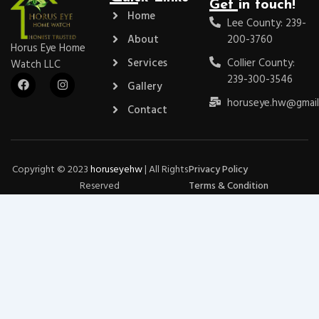
Get in touch!
Home
Lee County: 239-
About
200-3760
Horus Eye Home
Services
Collier County:
Watch LLC
F
I
239-300-3546
Gallery
a
n
c
s
horuseye.hw@gmail
Contact
e
t
b
a
o
g
o
r
k
a
m
Copyright © 2023
horuseyehw
| All Rights
Privacy Policy
Reserved
Terms & Condition