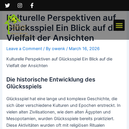
Skip
Post
to
navigation
Kulturelle Perspektiven auf
content
Me
Glücksspiel Ein Blick auf die
Vielfalt der Ansichten
Leave a Comment
/ By
owenk
/
March 16, 2026
Kulturelle Perspektiven auf Glücksspiel Ein Blick auf die
Vielfalt der Ansichten
Die historische Entwicklung des
Glücksspiels
Glücksspiel hat eine lange und komplexe Geschichte, die
sich über verschiedene Kulturen und Epochen erstreckt. In
vielen alten Zivilisationen, wie dem alten Ägypten und
Mesopotamien, wurden Glücksspiele bereits praktiziert.
Diese Aktivitäten wurden oft mit religiösen Ritualen