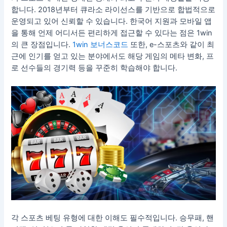
합니다. 2018년부터 큐라소 라이선스를 기반으로 합법적으로
운영되고 있어 신뢰할 수 있습니다. 한국어 지원과 모바일 앱
을 통해 언제 어디서든 편리하게 접근할 수 있다는 점은 1win
의 큰 장점입니다.
1win 보너스코드
또한, e-스포츠와 같이 최
근에 인기를 얻고 있는 분야에서도 해당 게임의 메타 변화, 프
로 선수들의 경기력 등을 꾸준히 학습해야 합니다.
각 스포츠 베팅 유형에 대한 이해도 필수적입니다. 승무패, 핸