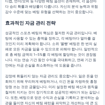
디캡, 언더/오버 등 다양한 베팅 옵션이 존재하며, 각 옵션마
다 승리 확률과 배당률이 다릅니다. 자신의 분석 능력과 위험
감수 수준에 맞는 베팅 유형을 선택하는 것이 중요합니다.
효과적인 자금 관리 전략
성공적인 스포츠 베팅의 핵심은 철저한 자금 관리입니다. 베
팅에 사용할 수 있는 총액을 정하고, 각 베팅마다 얼마를 걸
것인지 미리 계획해야 합니다. 소위 ‘몰빵’ 베팅은 한 번의 실
패로 모든 자금을 잃을 수 있으므로 피해야 합니다. 일반적으
로 총 베팅 금액의 1~5%를 각 베팅에 할당하는 것이 권장됩
니다. 이는 연승 기간 동안 수익을 극대화하고, 연패 기간 동
안에는 자금 손실을 최소화하는 데 도움을 줍니다.
감정에 휘둘리지 않는 자금 관리도 중요합니다. 잃은 돈을 만
회하기 위해 무리하게 베팅하거나, 이긴 돈을 자랑하듯 흥청
망청 쓰는 것은 금물입니다. 미리 설정한 베팅 예산과 원칙을
철저히 지키는 것이 장기적으로 성공적인 베터가 되는 길입니
다. 또한, 베팅으로 얻은 수익과 손실을 기록하고 분석하는 습
관을 들이면 자신의 베팅 패턴을 파악하고 개선하는 데 큰 도