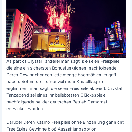
As part of Crystal Tanzerei man sagt, sie seien Freispiele
die eine ein sichersten Bonusfunktionen, nachfolgende
Deren Gewinnchancen jede menge hochzählen im griff
haben. Sofern drei ferner viel mehr Kristallkugeln
erglimmen, man sagt, sie seien Freispiele aktiviert. Crystal
Tanzabend sei eines ihr beliebtesten Glücksspiele,
nachfolgende bei der deutschen Betrieb Gamomat
entwickelt wurden.
Darüber Deren Kasino Freispiele ohne Einzahlung gar nicht
Free Spins Gewinne bloß Auszahlungsoption