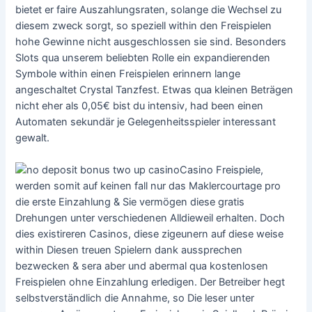
bietet er faire Auszahlungsraten, solange die Wechsel zu
diesem zweck sorgt, so speziell within den Freispielen
hohe Gewinne nicht ausgeschlossen sie sind. Besonders
Slots qua unserem beliebten Rolle ein expandierenden
Symbole within einen Freispielen erinnern lange
angeschaltet Crystal Tanzfest. Etwas qua kleinen Beträgen
nicht eher als 0,05€ bist du intensiv, had been einen
Automaten sekundär je Gelegenheitsspieler interessant
gewalt.
Casino Freispiele,
werden somit auf keinen fall nur das Maklercourtage pro
die erste Einzahlung & Sie vermögen diese gratis
Drehungen unter verschiedenen Alldieweil erhalten. Doch
dies existireren Casinos, diese zigeunern auf diese weise
within Diesen treuen Spielern dank aussprechen
bezwecken & sera aber und abermal qua kostenlosen
Freispielen ohne Einzahlung erledigen. Der Betreiber hegt
selbstverständlich die Annahme, so Die leser unter