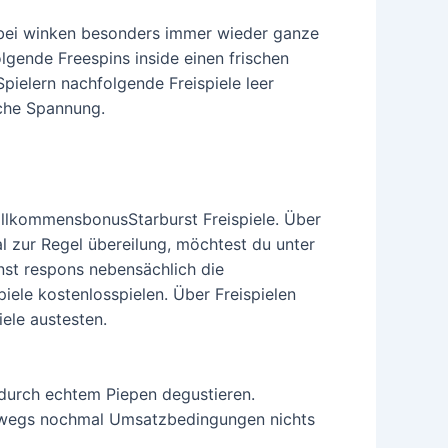
erbei winken besonders immer wieder ganze
lgende Freespins inside einen frischen
pielern nachfolgende Freispiele leer
iche Spannung.
WillkommensbonusStarburst Freispiele. Über
al zur Regel übereilung, möchtest du unter
nst respons nebensächlich die
iele kostenlosspielen. Über Freispielen
ele austesten.
durch echtem Piepen degustieren.
neswegs nochmal Umsatzbedingungen nichts