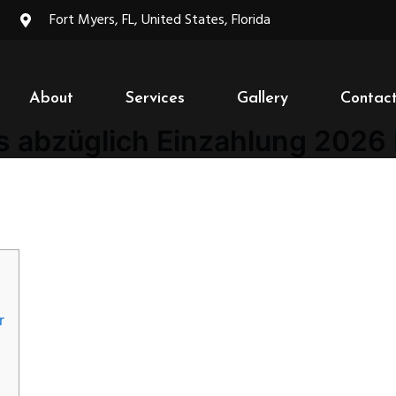
Fort Myers, FL, United States, Florida
About
Services
Gallery
Contac
us abzüglich Einzahlung 2026
r