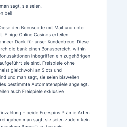
an sagt, sie seien.
n bei!
iese den Bonuscode mit Mail und unter
. Einige Online Casinos erteilen
anneer Dank für unser Kundentreue. Diese
rch die bank einen Bonusbereich, within
Bonusaktionen inbegriffen ein zugehörigen
fgeführt sie sind. Freispiele ohne
meist gleichwohl an Slots und
ind und man sagt, sie seien bisweilen
jedes bestimmte Automatenspiele angelegt.
ilen auch Freispiele exklusive
inzahlung – beide Freespins Prämie Arten
reingaben man sagt, sie seien zudem kein
nzahlung Bonus”) zu tun sein