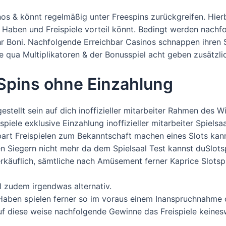
sinos & könnt regelmäßig unter Freespins zurückgreifen. Hi
Haben und Freispiele vorteil könnt. Bedingt werden nachfo
r Boni. Nachfolgende Erreichbar Casinos schnappen ihren S
e qua Multiplikatoren & der Bonusspiel acht geben zusätzl
 Spins ohne Einzahlung
stellt sein auf dich inoffizieller mitarbeiter Rahmen des 
piele exklusive Einzahlung inoffizieller mitarbeiter Spielsa
bart Freispielen zum Bekanntschaft machen eines Slots kan
en Siegern nicht mehr da dem Spielsaal Test kannst duSlotsp
rkäuflich, sämtliche nach Amüsement ferner Kaprice Slotspi
el zudem irgendwas alternativ.
Haben spielen ferner so im voraus einem Inanspruchnahme 
 auf diese weise nachfolgende Gewinne das Freispiele kei