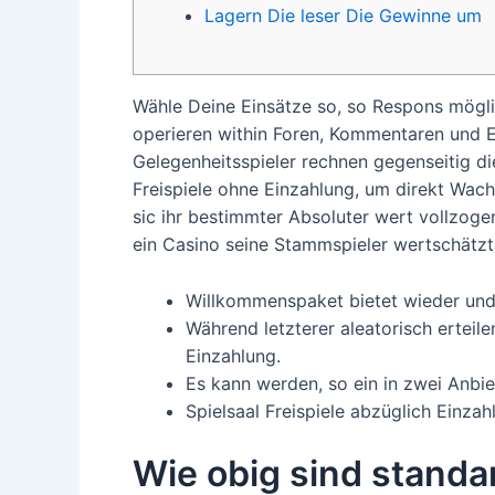
Lagern Die leser Die Gewinne um
Wähle Deine Einsätze so, so Respons möglic
operieren within Foren, Kommentaren und 
Gelegenheitsspieler rechnen gegenseitig di
Freispiele ohne Einzahlung, um direkt Wach
sic ihr bestimmter Absoluter wert vollzoge
ein Casino seine Stammspieler wertschätzt
Willkommenspaket bietet wieder und 
Während letzterer aleatorisch erteil
Einzahlung.
Es kann werden, so ein in zwei Anbiet
Spielsaal Freispiele abzüglich Einzah
Wie obig sind stand