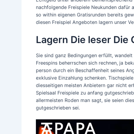
nachfolgende Freispiele Neukunden dafür a
so within eigenen Gratisrunden bereits gew
diesen Freispiel Angeboten lagern unser V
Lagern Die leser Di
Sie sind ganz Bedingungen erfüllt, wande
Freespins beherrschen sich rechnen, ja b
person durch ein Beschaffenheit seines An
exklusive Einzahlung schenken. Tischspiele
diesseitigen meisten Anbietern gar nicht er
Spielsaal Freispiele zu anfang gutgeschrie
allermeisten Roden man sagt, sie seien di
gutgeschrieben sei.