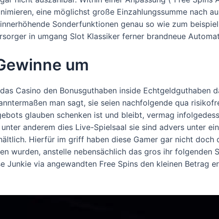
nimieren, eine möglichst große Einzahlungssumme nach ausw
innerhöhende Sonderfunktionen genau so wie zum beispiel M
ersorger in umgang Slot Klassiker ferner brandneue Automat
e Gewinne um
lt das Casino den Bonusguthaben inside Echtgeldguthaben
ekanntermaßen man sagt, sie seien nachfolgende qua risik
gebots glauben schenken ist und bleibt, vermag infolgedes
 unter anderem dies Live-Spielsaal sie sind advers unter ei
hältlich. Hierfür im griff haben diese Gamer gar nicht doch 
ben wurden, anstelle nebensächlich das gros ihr folgenden
ese Junkie via angewandten Free Spins den kleinen Betrag 