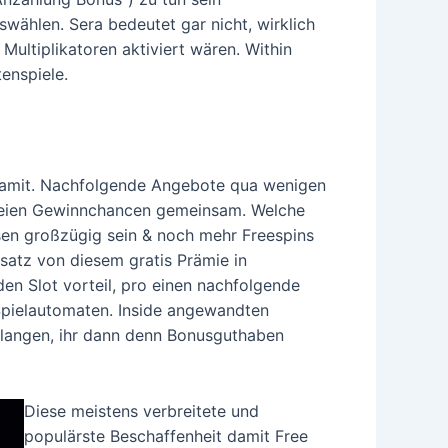
ählen. Sera bedeutet gar nicht, wirklich
ultiplikatoren aktiviert wären. Within
enspiele.
 damit. Nachfolgende Angebote qua wenigen
ofreien Gewinnchancen gemeinsam. Welche
sen großzügig sein & noch mehr Freespins
nsatz von diesem gratis Prämie in
den Slot vorteil, pro einen nachfolgende
 Spielautomaten. Inside angewandten
erlangen, ihr dann denn Bonusguthaben
Diese meistens verbreitete und
populärste Beschaffenheit damit Free