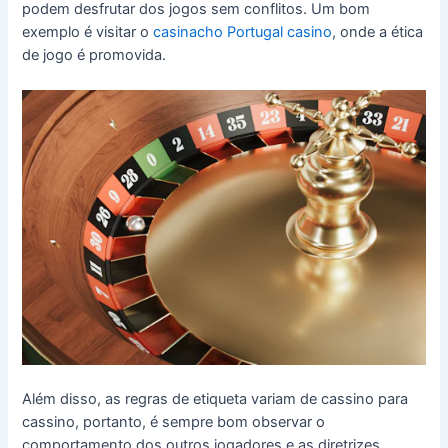
podem desfrutar dos jogos sem conflitos. Um bom
exemplo é visitar o
casinacho Portugal casino
, onde a ética
de jogo é promovida.
Além disso, as regras de etiqueta variam de cassino para
cassino, portanto, é sempre bom observar o
comportamento dos outros jogadores e as diretrizes