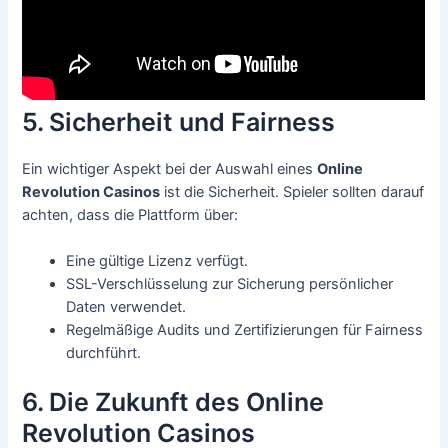
5. Sicherheit und Fairness
Ein wichtiger Aspekt bei der Auswahl eines
Online
Revolution Casinos
ist die Sicherheit. Spieler sollten darauf
achten, dass die Plattform über:
Eine gültige Lizenz verfügt.
SSL-Verschlüsselung zur Sicherung persönlicher
Daten verwendet.
Regelmäßige Audits und Zertifizierungen für Fairness
durchführt.
6. Die Zukunft des Online
Revolution Casinos