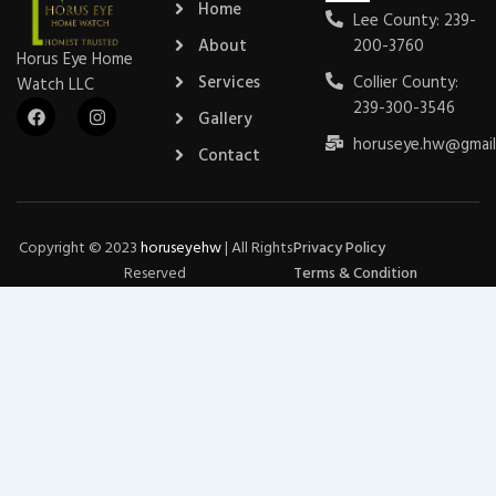
Home
Lee County: 239-
About
200-3760
Horus Eye Home
Services
Collier County:
Watch LLC
F
I
239-300-3546
Gallery
a
n
c
s
horuseye.hw@gmail
Contact
e
t
b
a
o
g
o
r
k
a
m
Copyright © 2023
horuseyehw
| All Rights
Privacy Policy
Reserved
Terms & Condition