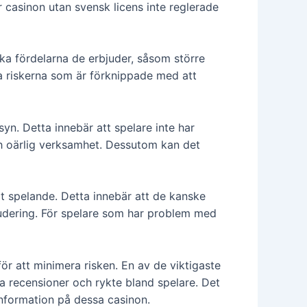
 casinon utan svensk licens inte reglerade
ka fördelarna de erbjuder, såsom större
la riskerna som är förknippade med att
syn. Detta innebär att spelare inte har
ch oärlig verksamhet. Dessutom kan det
lt spelande. Detta innebär att de kanske
kludering. För spelare som har problem med
ör att minimera risken. En av de viktigaste
da recensioner och rykte bland spelare. Det
information på dessa casinon.