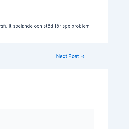
arsfullt spelande och stöd för spelproblem
Next Post
→