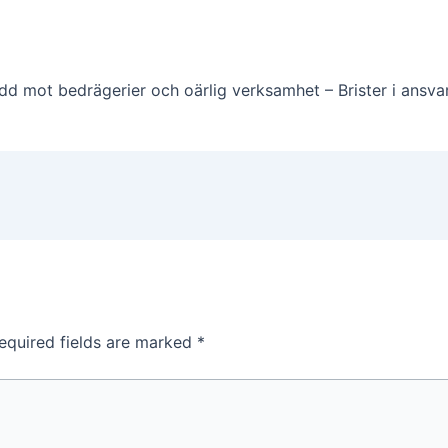
kydd mot bedrägerier och oärlig verksamhet – Brister i ansv
equired fields are marked
*