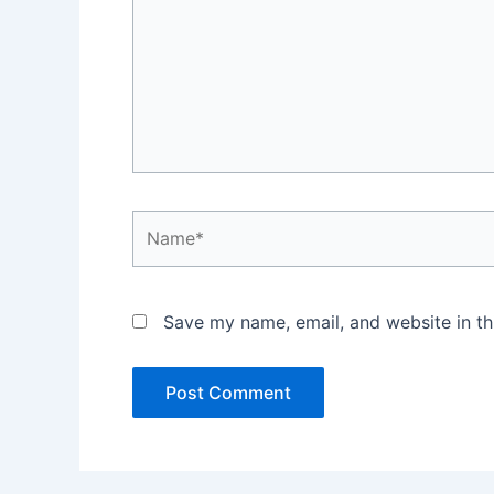
Name*
Save my name, email, and website in th