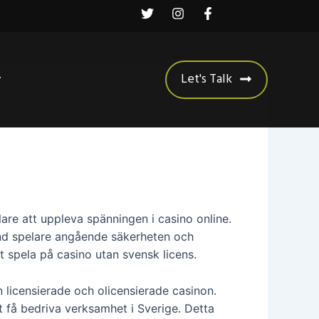
Let's Talk
t
lare att uppleva spänningen i casino online.
 bland spelare angående säkerheten och
t spela på casino utan svensk licens.
an licensierade och olicensierade casinon.
t få bedriva verksamhet i Sverige. Detta