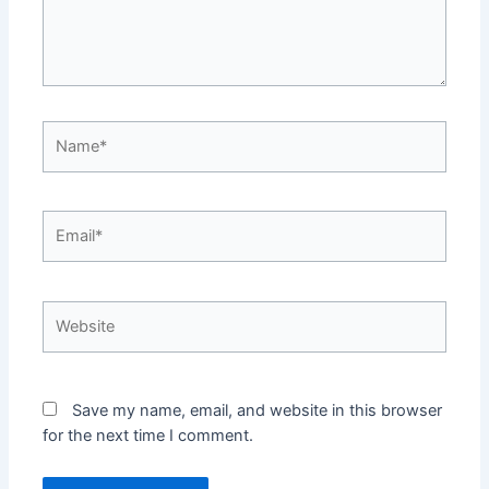
Name*
Email*
Website
Save my name, email, and website in this browser
for the next time I comment.