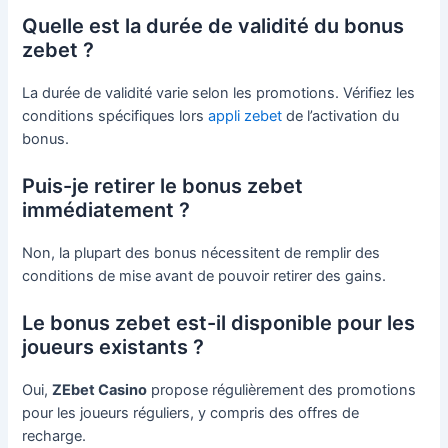
Quelle est la durée de validité du bonus
zebet ?
La durée de validité varie selon les promotions. Vérifiez les
conditions spécifiques lors
appli zebet
de l’activation du
bonus.
Puis-je retirer le bonus zebet
immédiatement ?
Non, la plupart des bonus nécessitent de remplir des
conditions de mise avant de pouvoir retirer des gains.
Le bonus zebet est-il disponible pour les
joueurs existants ?
Oui,
ZEbet Casino
propose régulièrement des promotions
pour les joueurs réguliers, y compris des offres de
recharge.