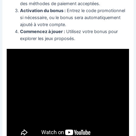
des méthodes de paiement acceptées.
Activation du bonus :
Entrez le code promotionnel
si nécessaire, ou le bonus sera automatiquement
ajouté à votre compte.
Commencez à jouer :
Utilisez votre bonus pour
explorer les jeux proposés.