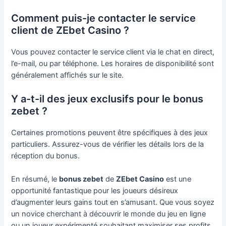
Comment puis-je contacter le service
client de ZEbet Casino ?
Vous pouvez contacter le service client via le chat en direct,
l’e-mail, ou par téléphone. Les horaires de disponibilité sont
généralement affichés sur le site.
Y a-t-il des jeux exclusifs pour le bonus
zebet ?
Certaines promotions peuvent être spécifiques à des jeux
particuliers. Assurez-vous de vérifier les détails lors de la
réception du bonus.
En résumé, le
bonus zebet
de
ZEbet Casino
est une
opportunité fantastique pour les joueurs désireux
d’augmenter leurs gains tout en s’amusant. Que vous soyez
un novice cherchant à découvrir le monde du jeu en ligne
ou un joueur expérimenté souhaitant maximiser ses profits,