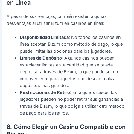
en Línea
A pesar de sus ventajas, también existen algunas
desventajas al utilizar Bizum en casinos en línea:
Disponibilidad Limitada
: No todos los casinos en
línea aceptan Bizum como método de pago, lo que
puede limitar las opciones para los jugadores.
Límites de Depósito
: Algunos casinos pueden
establecer límites en la cantidad que se puede
depositar a través de Bizum, lo que puede ser un
inconveniente para aquellos que desean realizar
depósitos más grandes.
Restricciones de Retiro
: En algunos casos, los
jugadores pueden no poder retirar sus ganancias a
través de Bizum, lo que obliga a utilizar otro método
de pago para los retiros.
6. Cómo Elegir un Casino Compatible con
Bizum