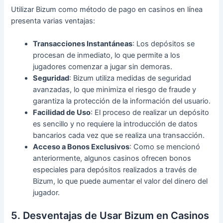
Utilizar Bizum como método de pago en casinos en línea
presenta varias ventajas:
Transacciones Instantáneas
: Los depósitos se
procesan de inmediato, lo que permite a los
jugadores comenzar a jugar sin demoras.
Seguridad
: Bizum utiliza medidas de seguridad
avanzadas, lo que minimiza el riesgo de fraude y
garantiza la protección de la información del usuario.
Facilidad de Uso
: El proceso de realizar un depósito
es sencillo y no requiere la introducción de datos
bancarios cada vez que se realiza una transacción.
Acceso a Bonos Exclusivos
: Como se mencionó
anteriormente, algunos casinos ofrecen bonos
especiales para depósitos realizados a través de
Bizum, lo que puede aumentar el valor del dinero del
jugador.
5. Desventajas de Usar Bizum en Casinos