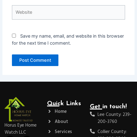
Website
Save my name, email, and website in this browser
for the next time I comment.
Quick Links
Get in touch!
Home
Lee County: 239-
About
200-3760
Horus Eye Home
Services
Collier County:
Watch LLC