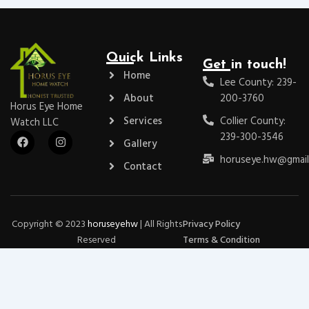
Quick Links
Get in touch!
Home
Lee County: 239-
About
200-3760
Horus Eye Home
Services
Collier County:
Watch LLC
F
I
239-300-3546
Gallery
a
n
c
s
horuseye.hw@gmail
Contact
e
t
b
a
o
g
o
r
k
a
m
Copyright © 2023
horuseyehw
| All Rights
Privacy Policy
Reserved
Terms & Condition