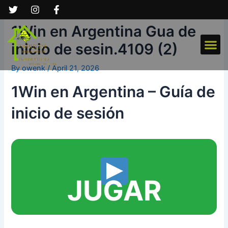
Skip
Post
to
navigation
1Win en Argentina Gua de
content
Me
inicio de sesin.4109 (2)
By
owenk
/
April 21, 2026
1Win en Argentina – Guía de
inicio de sesión
JUGAR