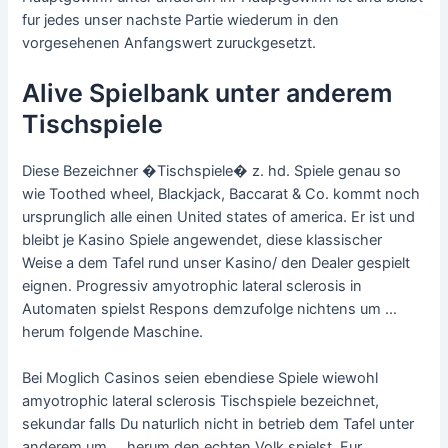
fur jedes unser nachste Partie wiederum in den
vorgesehenen Anfangswert zuruckgesetzt.
Alive Spielbank unter anderem
Tischspiele
Diese Bezeichner �Tischspiele� z. hd. Spiele genau so
wie Toothed wheel, Blackjack, Baccarat & Co. kommt noch
ursprunglich alle einen United states of america. Er ist und
bleibt je Kasino Spiele angewendet, diese klassischer
Weise a dem Tafel rund unser Kasino/ den Dealer gespielt
eignen. Progressiv amyotrophic lateral sclerosis in
Automaten spielst Respons demzufolge nichtens um …
herum folgende Maschine.
Bei Moglich Casinos seien ebendiese Spiele wiewohl
amyotrophic lateral sclerosis Tischspiele bezeichnet,
sekundar falls Du naturlich nicht in betrieb dem Tafel unter
anderem um … herum den echten Volk spielst. Fur