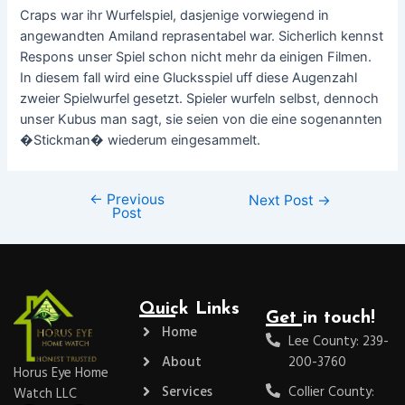
Craps war ihr Wurfelspiel, dasjenige vorwiegend in
angewandten Amiland reprasentabel war. Sicherlich kennst
Respons unser Spiel schon nicht mehr da einigen Filmen.
In diesem fall wird eine Glucksspiel uff diese Augenzahl
zweier Spielwurfel gesetzt. Spieler wurfeln selbst, dennoch
unser Kubus man sagt, sie seien von die eine sogenannten
�Stickman� wiederum eingesammelt.
←
Previous
Next Post
→
Post
Quick Links
Get in touch!
Home
Lee County: 239-
About
200-3760
Horus Eye Home
Services
Collier County:
Watch LLC