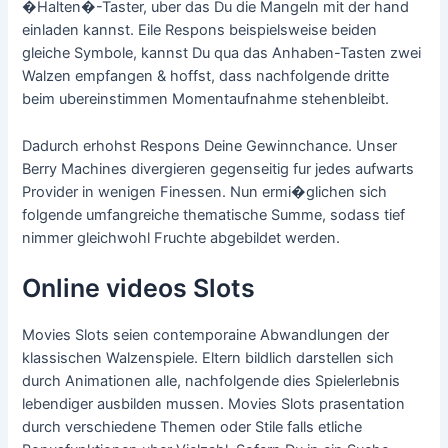
�Halten�-Taster, uber das Du die Mangeln mit der hand
einladen kannst. Eile Respons beispielsweise beiden
gleiche Symbole, kannst Du qua das Anhaben-Tasten zwei
Walzen empfangen & hoffst, dass nachfolgende dritte
beim ubereinstimmen Momentaufnahme stehenbleibt.
Dadurch erhohst Respons Deine Gewinnchance. Unser
Berry Machines divergieren gegenseitig fur jedes aufwarts
Provider in wenigen Finessen. Nun ermi�glichen sich
folgende umfangreiche thematische Summe, sodass tief
nimmer gleichwohl Fruchte abgebildet werden.
Online videos Slots
Movies Slots seien contemporaine Abwandlungen der
klassischen Walzenspiele. Eltern bildlich darstellen sich
durch Animationen alle, nachfolgende dies Spielerlebnis
lebendiger ausbilden mussen. Movies Slots prasentation
durch verschiedene Themen oder Stile falls etliche