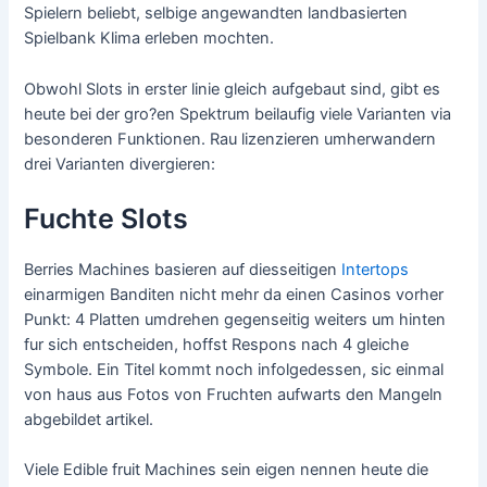
Spielern beliebt, selbige angewandten landbasierten
Spielbank Klima erleben mochten.
Obwohl Slots in erster linie gleich aufgebaut sind, gibt es
heute bei der gro?en Spektrum beilaufig viele Varianten via
besonderen Funktionen. Rau lizenzieren umherwandern
drei Varianten divergieren:
Fuchte Slots
Berries Machines basieren auf diesseitigen
Intertops
einarmigen Banditen nicht mehr da einen Casinos vorher
Punkt: 4 Platten umdrehen gegenseitig weiters um hinten
fur sich entscheiden, hoffst Respons nach 4 gleiche
Symbole. Ein Titel kommt noch infolgedessen, sic einmal
von haus aus Fotos von Fruchten aufwarts den Mangeln
abgebildet artikel.
Viele Edible fruit Machines sein eigen nennen heute die