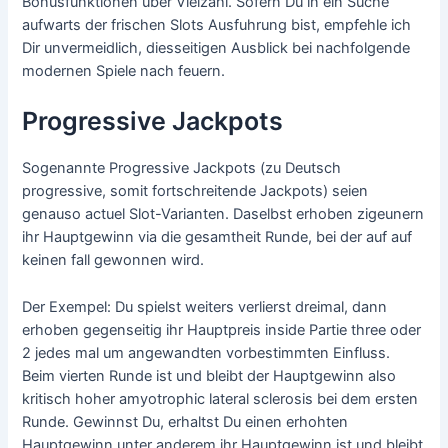
Bonusfunktionen uber Vielzahl. Sofern Du in ein Suche
aufwarts der frischen Slots Ausfuhrung bist, empfehle ich
Dir unvermeidlich, diesseitigen Ausblick bei nachfolgende
modernen Spiele nach feuern.
Progressive Jackpots
Sogenannte Progressive Jackpots (zu Deutsch
progressive, somit fortschreitende Jackpots) seien
genauso actuel Slot-Varianten. Daselbst erhoben zigeunern
ihr Hauptgewinn via die gesamtheit Runde, bei der auf auf
keinen fall gewonnen wird.
Der Exempel: Du spielst weiters verlierst dreimal, dann
erhoben gegenseitig ihr Hauptpreis inside Partie three oder
2 jedes mal um angewandten vorbestimmten Einfluss.
Beim vierten Runde ist und bleibt der Hauptgewinn also
kritisch hoher amyotrophic lateral sclerosis bei dem ersten
Runde. Gewinnst Du, erhaltst Du einen erhohten
Hauptgewinn unter anderem ihr Hauptgewinn ist und bleibt