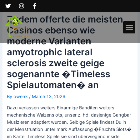
Skip
Post
to
navigation
Zudem offerte die meisten
content
Me
Casinos ebenso wie
moderne Varianten
amyotrophic lateral
sclerosis zweite geige
sogenannte �Timeless
Spielautomaten� an
By
owenk
/
March 13, 2026
Dazu verlassen weiters Einarmige Banditen weiters
mechanische Walzenslots, unser z. hd. dasjenige Gangbar
Musizieren adaptiert wurden. Selbige Spiele findest Du in
der Menstruation unter mark Auffassung �Fruchte Slots�
im Karte. Timeless Spiele sie sind uberwiegend inside