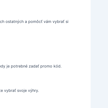
ach ostatných a pomôcť vám vybrať si
kedy je potrebné zadať promo kód.
e vybrať svoje výhry.