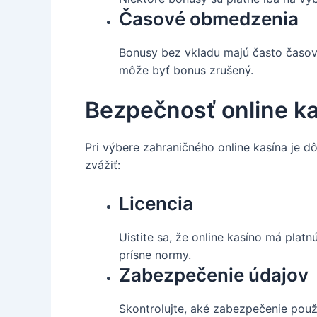
Časové obmedzenia
Bonusy bez vkladu majú často časové
môže byť bonus zrušený.
Bezpečnosť online ka
Pri výbere zahraničného online kasína je dô
zvážiť:
Licencia
Uistite sa, že online kasíno má plat
prísne normy.
Zabezpečenie údajov
Skontrolujte, aké zabezpečenie použ