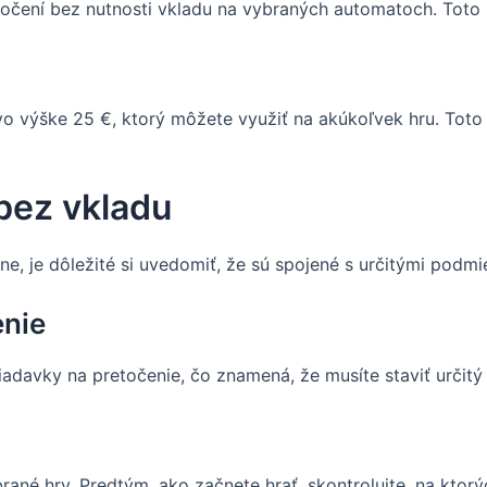
očení bez nutnosti vkladu na vybraných automatoch. Toto 
 výške 25 €, ktorý môžete využiť na akúkoľvek hru. Toto 
bez vkladu
ne, je dôležité si uvedomiť, že sú spojené s určitými pod
enie
davky na pretočenie, čo znamená, že musíte staviť určitý
rané hry. Predtým, ako začnete hrať, skontrolujte, na ktor