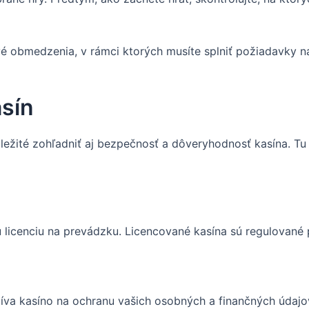
 obmedzenia, v rámci ktorých musíte splniť požiadavky na
sín
ležité zohľadniť aj bezpečnosť a dôveryhodnosť kasína. Tu s
nú licenciu na prevádzku. Licencované kasína sú regulované
íva kasíno na ochranu vašich osobných a finančných údajov.