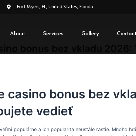
Fort Myers, FL, United States, Florida
About
Services
Gallery
Contac
sino bonus bez vkladu 2026: 
e casino bonus bez vkl
bujete vedieť
 veľmi populárne a ich popularita neustále rastie. Mnoho hr