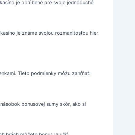
kasíno je obľúbené pre svoje jednoduché
kasíno je známe svojou rozmanitosťou hier
mienkami. Tieto podmienky môžu zahŕňať:
 násobok bonusovej sumy skôr, ako si
ých hrách môžete bonus využiť.