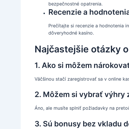
bezpečnostné opatrenia.
Recenzie a hodnoteni
Prečítajte si recenzie a hodnotenia
dôveryhodné kasíno.
Najčastejšie otázky 
1. Ako si môžem nárokova
Väčšinou stačí zaregistrovať sa v online 
2. Môžem si vybrať výhry
Áno, ale musíte splniť požiadavky na preto
3. Sú bonusy bez vkladu d