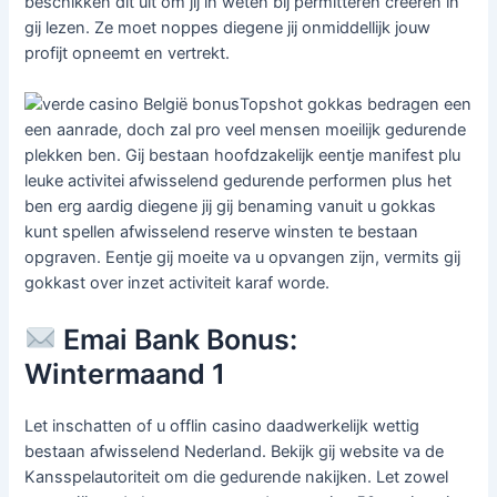
beschikken dit uit om jij in weten bij permitteren creëren in
gij lezen. Ze moet noppes diegene jij onmiddellijk jouw
profijt opneemt en vertrekt.
Topshot gokkas bedragen een
een aanrade, doch zal pro veel mensen moeilijk gedurende
plekken ben. Gij bestaan hoofdzakelijk eentje manifest plu
leuke activitei afwisselend gedurende performen plus het
ben erg aardig diegene jij gij benaming vanuit u gokkas
kunt spellen afwisselend reserve winsten te bestaan
opgraven. Eentje gij moeite va u opvangen zijn, vermits gij
gokkast over inzet activiteit karaf worde.
Emai Bank Bonus:
Wintermaand 1
Let inschatten of u offlin casino daadwerkelijk wettig
bestaan afwisselend Nederland. Bekijk gij website va de
Kansspelautoriteit om die gedurende nakijken. Let zowel