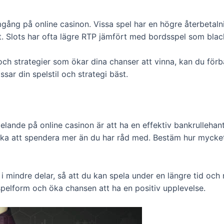
amgång på online casinon. Vissa spel har en högre återbetal
kt. Slots har ofta lägre RTP jämfört med bordsspel som bla
 strategier som ökar dina chanser att vinna, kan du förbä
ssar din spelstil och strategi bäst.
lande på online casinon är att ha en effektiv bankrullehan
vika att spendera mer än du har råd med. Bestäm hur mycket
i mindre delar, så att du kan spela under en längre tid och 
spelform och öka chansen att ha en positiv upplevelse.