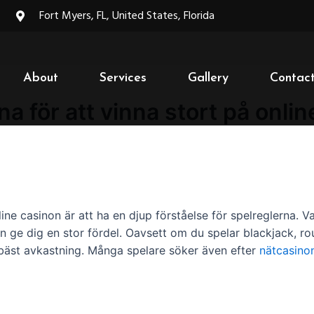
Fort Myers, FL, United States, Florida
About
Services
Gallery
Contac
a för att vinna stort på onli
ine casinon är att ha en djup förståelse för spelreglerna. V
an ge dig en stor fördel. Oavsett om du spelar blackjack, roul
 bäst avkastning. Många spelare söker även efter
nätcasinon