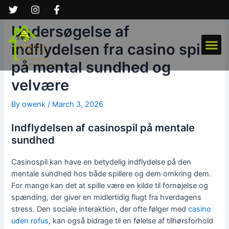
Skip
Post
to
navigation
Undersøgelse af
content
Me
indflydelsen fra casino spil
på mental sundhed og
velvære
By
owenk
/
March 3, 2026
Indflydelsen af casinospil på mentale
sundhed
Casinospil kan have en betydelig indflydelse på den
mentale sundhed hos både spillere og dem omkring dem.
For mange kan det at spille være en kilde til fornøjelse og
spænding, der giver en midlertidig flugt fra hverdagens
stress. Den sociale interaktion, der ofte følger med
casino
uden rofus
, kan også bidrage til en følelse af tilhørsforhold