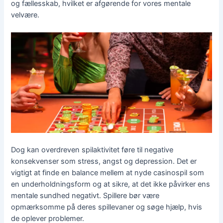
og fællesskab, hvilket er afgørende for vores mentale
velvære.
Dog kan overdreven spilaktivitet føre til negative
konsekvenser som stress, angst og depression. Det er
vigtigt at finde en balance mellem at nyde casinospil som
en underholdningsform og at sikre, at det ikke påvirker ens
mentale sundhed negativt. Spillere bør være
opmærksomme på deres spillevaner og søge hjælp, hvis
de oplever problemer.