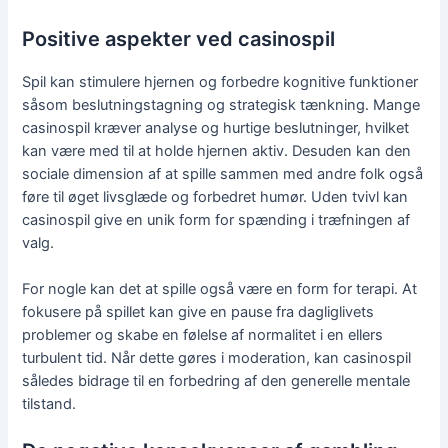
Positive aspekter ved casinospil
Spil kan stimulere hjernen og forbedre kognitive funktioner
såsom beslutningstagning og strategisk tænkning. Mange
casinospil kræver analyse og hurtige beslutninger, hvilket
kan være med til at holde hjernen aktiv. Desuden kan den
sociale dimension af at spille sammen med andre folk også
føre til øget livsglæde og forbedret humør. Uden tvivl kan
casinospil give en unik form for spænding i træfningen af
valg.
For nogle kan det at spille også være en form for terapi. At
fokusere på spillet kan give en pause fra dagliglivets
problemer og skabe en følelse af normalitet i en ellers
turbulent tid. Når dette gøres i moderation, kan casinospil
således bidrage til en forbedring af den generelle mentale
tilstand.