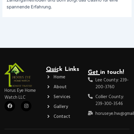
spannende Erfahrung.
Quick Links
Get in touch!
Home
Lee County: 239-
About
200-3760
Horus Eye Home
Services
Collier County:
Watch LLC
F
I
239-300-3546
Gallery
a
n
c
s
horuseye.hw@gmail
Contact
e
t
b
a
o
g
o
r