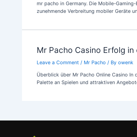
mr pacho in Germany. Die Mobile-Gaming-Br
zunehmende Verbreitung mobiler Geräte und
Mr Pacho Casino Erfolg in 
Leave a Comment
/
Mr Pacho
/ By
owenk
Überblick über Mr Pacho Online Casino In 
Palette an Spielen und attraktiven Angebo