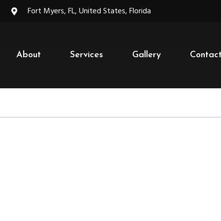
Fort Myers, FL, United States, Florida
About
Services
Gallery
Contac