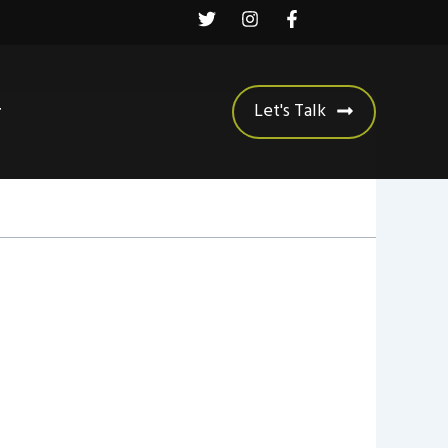
Let's Talk
t