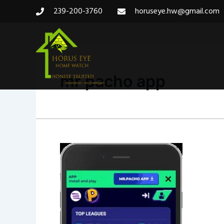
Skip
239-200-3760
horuseye.hw@gmail.com
to
content
mr pacho app