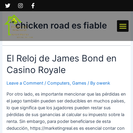
Skip
to
content
Me
chicken road es fiable
El
El Reloj de James Bond en
Reloj
Casino Royale
de
James
Bond
Leave a Comment
/
Computers, Games
/ By
owenk
en
Por otro lado, es importante mencionar que las pérdidas en
Casino
el juego también pueden ser deducibles en muchos países,
Royale
lo que significa que los jugadores pueden restar sus
pérdidas de sus ganancias al calcular su impuesto sobre la
renta. Sin embargo, para poder beneficiarse de esta
deducción, https://marketingreal.es es esencial contar con