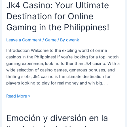
Jk4
Jk4 Casino: Your Ultimate
Casino:
Destination for Online
Your
Ultimate
Gaming in the Philippines!
Destination
for
Leave a Comment
/
Game
/ By
owenk
Online
Gaming
Introduction Welcome to the exciting world of online
in
casinos in the Philippines! If you’re looking for a top-notch
the
gaming experience, look no further than Jk4 casino. With a
Philippines!
wide selection of casino games, generous bonuses, and
thrilling slots, Jk4 casino is the ultimate destination for
players looking to play for real money and win big. …
Read More »
Emoción
Emoción y diversión en la
y