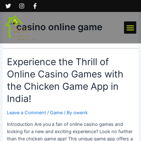
Skip
Posts
to
navigation
content
Me
casino online game
Experience
Experience the Thrill of
the
Online Casino Games with
Thrill
of
the Chicken Game App in
Online
Casino
India!
Games
with
Leave a Comment
/
Game
/ By
owenk
the
Chicken
Introduction Are you a fan of online casino games and
Game
looking for a new and exciting experience? Look no further
App
than the chicken game app! This unique game app offers a