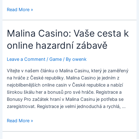
Read More »
Malina
Malina Casino: Vaše cesta k
Casino:
online hazardní zábavě
Vaše
cesta
k
Leave a Comment
/
Game
/ By
owenk
online
Vítejte v našem článku o Malina Casinu, který je zaměřený
hazardní
na hráče z České republiky. Malina Casino je jedním z
zábavě
nejoblíbenějších online casin v České republice a nabízí
širokou škálu her a bonusů pro své hráče. Registrace a
Bonusy Pro začátek hraní v Malina Casinu je potřeba se
zaregistrovat. Registrace je velmi jednoduchá a rychlá, …
Read More »