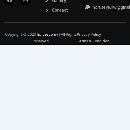
Gallery
a
n
c
s
horuseye.hw@gmail
Contact
e
t
b
a
o
g
o
r
k
a
m
Copyright © 2023
horuseyehw
| All Rights
Privacy Policy
Reserved
Terms & Condition