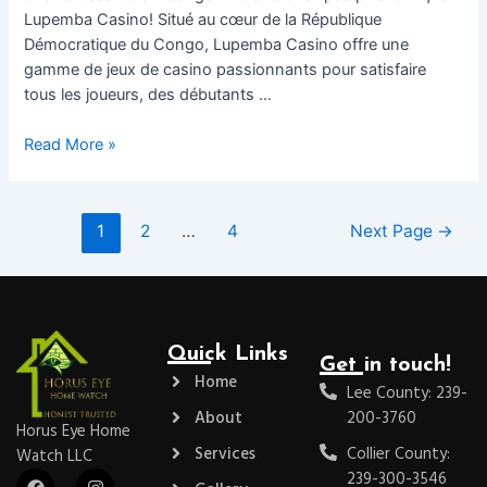
Congo
Lupemba Casino! Situé au cœur de la République
Démocratique du Congo, Lupemba Casino offre une
gamme de jeux de casino passionnants pour satisfaire
tous les joueurs, des débutants …
Read More »
1
2
…
4
Next Page
→
Quick Links
Get in touch!
Home
Lee County: 239-
About
200-3760
Horus Eye Home
Services
Collier County:
Watch LLC
F
I
239-300-3546