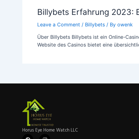
Billybets Erfahrung 2023: 
Leave a Comment
/
Billybets
/ By
owenk
Über Billybets Billybets ist ein Online-Casi
Website des Casinos bietet eine übersichtli
Horus Eye Home Watch LLC
F
I