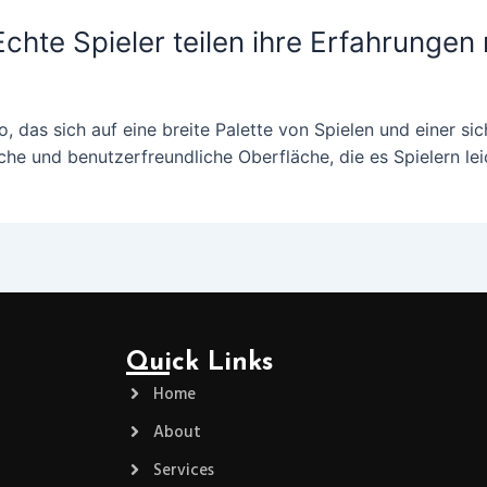
Echte Spieler teilen ihre Erfahrungen
no, das sich auf eine breite Palette von Spielen und einer si
che und benutzerfreundliche Oberfläche, die es Spielern leic
Quick Links
Home
About
Services