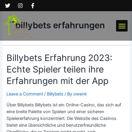
Skip
to
content
Me
billybets erfahrungen
Billybets Erfahrung 2023:
Echte Spieler teilen ihre
Erfahrungen mit der App
Leave a Comment
/
Billybets
/ By
owenk
Über Billybets Billybets ist ein Online-Casino, das sich auf
eine breite Palette von Spielen und einer sicheren
Spielererfahrung konzentriert. Die Website des Casinos
bietet eine übersichtliche und benutzerfreundliche
Oberfläche, die es Spielern leicht macht, sich