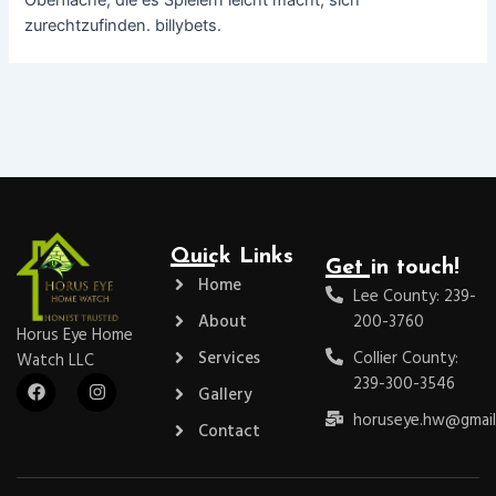
zurechtzufinden. billybets.
Quick Links
Get in touch!
Home
Lee County: 239-
About
200-3760
Horus Eye Home
Services
Collier County:
Watch LLC
F
I
239-300-3546
Gallery
a
n
c
s
horuseye.hw@gmail
Contact
e
t
b
a
o
g
o
r