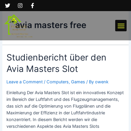
Skip
to
content
Me
avia masters free
Studienbericht
Studienbericht über den
über
Avia Masters Slot
den
Avia
Masters
Leave a Comment
/
Computers, Games
/ By
owenk
Slot
Einleitung Der Avia Masters Slot ist ein innovatives Konzept
im Bereich der Luftfahrt und des Flugzeugmanagements,
das sich auf die Optimierung von Flugplänen und die
Maximierung der Effizienz in der Luftfahrtindustrie
konzentriert. In diesem Bericht werden wir die
verschiedenen Aspekte des Avia Masters Slots