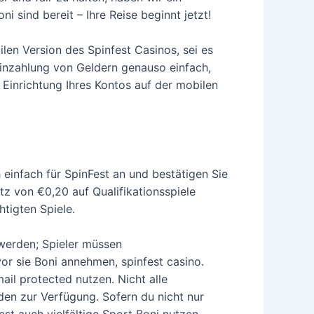
 sind bereit – Ihre Reise beginnt jetzt!
bilen Version des Spinfest Casinos, sei es
Einzahlung von Geldern genauso einfach,
 Einrichtung Ihres Kontos auf der mobilen
einfach für SpinFest an und bestätigen Sie
z von €0,20 auf Qualifikationsspiele
htigten Spiele.
werden; Spieler müssen
r sie Boni annehmen, spinfest casino.
ail protected nutzen. Nicht alle
en zur Verfügung. Sofern du nicht nur