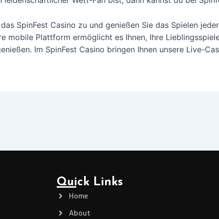
leidenschaftlicher Wett-Fan bist, dann kannst du bei Spinfe
 das SpinFest Casino zu und genießen Sie das Spielen jederz
e mobile Plattform ermöglicht es Ihnen, Ihre Lieblingsspiel
nießen. Im SpinFest Casino bringen Ihnen unsere Live-Casi
Quick Links
Home
About