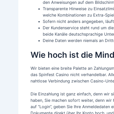
den Anweisungen auf dem Bildschirm
Transparente Hinweise zu Einsatzlim
welche Kombinationen zu Extra-Spiel
Sofern nicht anders angegeben, läuft
Der Kundenservice steht rund um die
beide Kanäle deutschsprachige Unter
Deine Daten werden niemals an Drit
Wie hoch ist die Min
Wir bieten eine breite Palette an Zahlungs
das Spinfest Casino nicht verhandelbar. Al
nahtlose Verbindung zwischen Casino-Unter
Die Einzahlung ist ganz einfach, denn wir 
haben, Sie machen sofort weiter, denn wir h
auf “Login”, geben Sie Ihre Anmeldedaten e
Dokumente direkt über Ihr Konto hoch, und