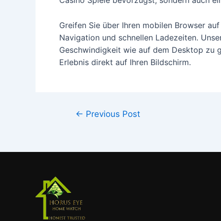
Casino Spiele bevorzugst, sondern auch ein 
Greifen Sie über Ihren mobilen Browser auf
Navigation und schnellen Ladezeiten. Unser
Geschwindigkeit wie auf dem Desktop zu ge
Erlebnis direkt auf Ihren Bildschirm.
←
Previous Post