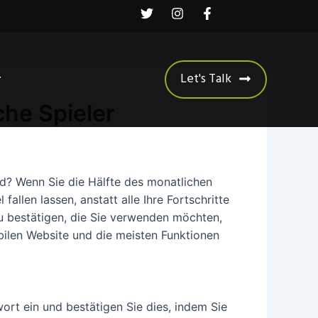
Let's Talk
t
che Spieler
d? Wenn Sie die Hälfte des monatlichen
allen lassen, anstatt alle Ihre Fortschritte
u bestätigen, die Sie verwenden möchten,
bilen Website und die meisten Funktionen
wort ein und bestätigen Sie dies, indem Sie