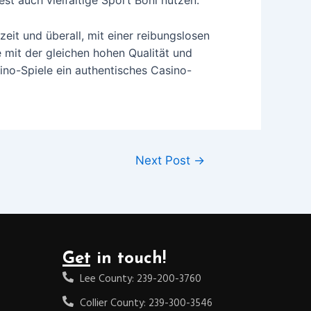
st auch vielfältige Sport Boni nutzen.
eit und überall, mit einer reibungslosen
e mit der gleichen hohen Qualität und
no-Spiele ein authentisches Casino-
Next Post
→
Get in touch!
Lee County: 239-200-3760
Collier County: 239-300-3546