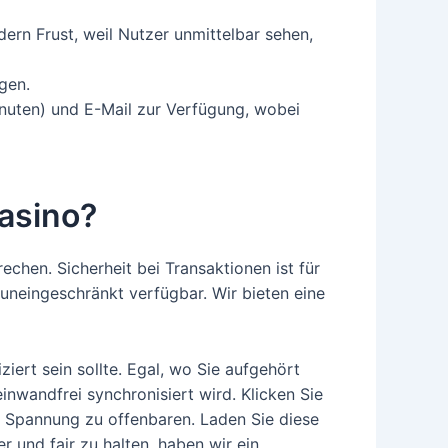
rn Frust, weil Nutzer unmittelbar sehen,
gen.
inuten) und E-Mail zur Verfügung, wobei
Casino?
chen. Sicherheit bei Transaktionen ist für
 uneingeschränkt verfügbar. Wir bieten eine
iert sein sollte. Egal, wo Sie aufgehört
inwandfrei synchronisiert wird. Klicken Sie
er Spannung zu offenbaren. Laden Sie diese
 und fair zu halten, haben wir ein