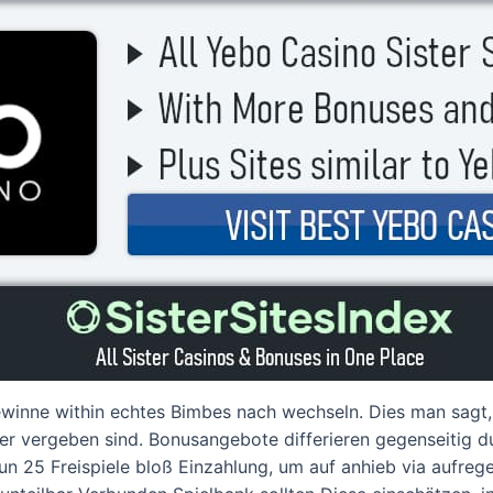
winne within echtes Bimbes nach wechseln. Dies man sagt,
r vergeben sind. Bonusangebote differieren gegenseitig d
 nun 25 Freispiele bloß Einzahlung, um auf anhieb via aufre