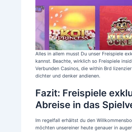
Alles in allem musst Du unser Freispiele e
kannst. Beachte, wirklich so Freispiele in
Verbunden Casinos, die within Brd lizenzie
dichter und denker andienen.
Fazit: Freispiele exk
Abreise in das Spiel
Im regelfall erhältst du den Willkommensbo
möchten unsereiner heute genauer in auge