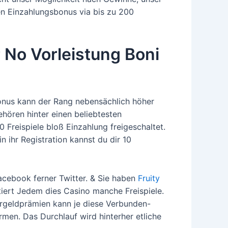
en Einzahlungsbonus via bis zu 200
r No Vorleistung Boni
sbonus kann der Rang nebensächlich höher
ehören hinter einen beliebtesten
50 Freispiele bloß Einzahlung freigeschaltet.
 ihr Registration kannst du dir 10
acebook ferner Twitter. & Sie haben
Fruity
tiert Jedem dies Casino manche Freispiele.
Bargeldprämien kann je diese Verbunden-
rmen. Das Durchlauf wird hinterher etliche