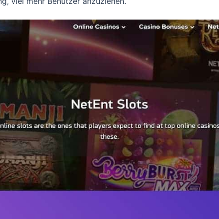
ung, viel mehr Benützer anzuziehen.