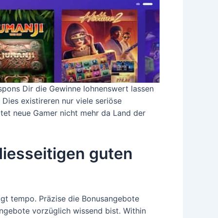
Respons Dir die Gewinne lohnenswert lassen
ies existireren nur viele seriöse
altet neue Gamer nicht mehr da Land der
diesseitigen guten
tigt tempo. Präzise die Bonusangebote
gebote vorzüglich wissend bist. Within