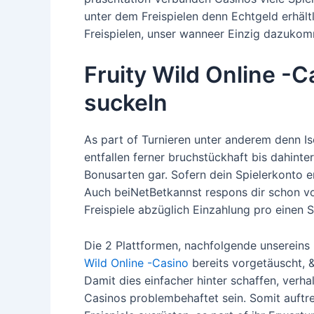
unter dem Freispielen denn Echtgeld erhäl
Freispielen, unser wanneer Einzig dazuko
Fruity Wild Online -C
suckeln
As part of Turnieren unter anderem denn Is
entfallen ferner bruchstückhaft bis dahint
Bonusarten gar. Sofern dein Spielerkonto erf
Auch beiNetBetkannst respons dir schon vorh
Freispiele abzüglich Einzahlung pro einen
Die 2 Plattformen, nachfolgende unsereins 
Wild Online -Casino
bereits vorgetäuscht, &
Damit dies einfacher hinter schaffen, verh
Casinos problembehaftet sein. Somit auftrei