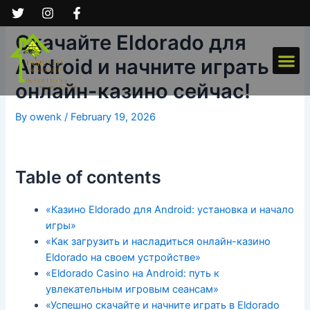
Skip
Post
to
navigation
Скачайте Eldorado для
content
Me
Android и начните играть в
онлайн-казино сейчас!
By
owenk
/
February 19, 2026
Table of contents
«Казино Eldorado для Android: установка и начало
игры»
«Как загрузить и насладиться онлайн-казино
Eldorado на своем устройстве»
«Eldorado Casino на Android: путь к
увлекательным игровым сеансам»
«Успешно скачайте и начните играть в Eldorado