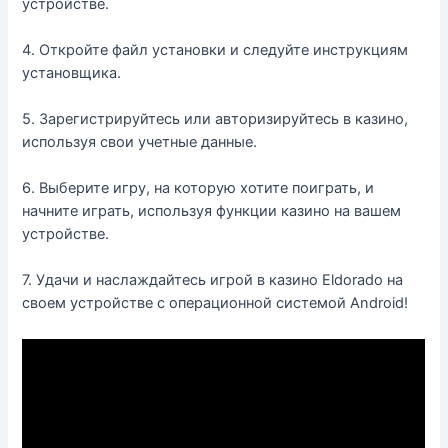
устройстве.
4. Откройте файл установки и следуйте инструкциям
установщика.
5. Зарегистрируйтесь или авторизируйтесь в казино,
используя свои учетные данные.
6. Выберите игру, на которую хотите поиграть, и
начните играть, используя функции казино на вашем
устройстве.
7. Удачи и наслаждайтесь игрой в казино Eldorado на
своем устройстве с операционной системой Android!