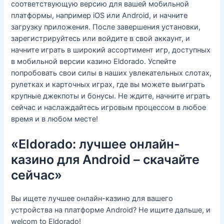
соответствующую версию для вашей мобильной
платформы, например iOS или Android, и начните
загрузку приложения. После завершения установки,
зарегистрируйтесь или войдите в свой аккаунт, и
начните играть в широкий ассортимент игр, доступных
в мобильной версии казино Eldorado. Успейте
попробовать свои силы в наших увлекательных слотах,
рулетках и карточных играх, где вы можете выиграть
крупные джекпоты и бонусы. Не ждите, начните играть
сейчас и наслаждайтесь игровым процессом в любое
время и в любом месте!
«Eldorado: лучшее онлайн-
казино для Android – скачайте
сейчас»
Вы ищете лучшее онлайн-казино для вашего
устройства на платформе Android? Не ищите дальше, и
welcom to Eldorado!