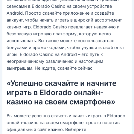
сеансами в Eldorado Casino на своем устройстве
Android. Просто скачайте приложение и создайте
аккаунт, чтобы начать играть в широкий ассортимент
казино-игр. Eldorado Casino предлагает надежную и
безопасную игровую платформу, которую легко
использовать. Вы также можете воспользоваться
бонусами и промо-кодами, чтобы улучшить свой опыт
игры. Eldorado Casino на Android – это путь к
неограниченному развлечению и настоящим
выигрышам. Не ждите, скачайте сейчас!
«Успешно скачайте и начните
играть в Eldorado онлайн-
казино на своем смартфоне»
Вы можете успешно скачать и начать играть в Eldorado
онлайн-казино на своем смартфоне, просто посетив
официальный сайт казино. Выберите