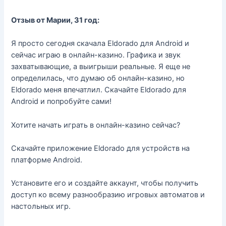
Отзыв от Марии, 31 год:
Я просто сегодня скачала Eldorado для Android и
сейчас играю в онлайн-казино. Графика и звук
захватывающие, а выигрыши реальные. Я еще не
определилась, что думаю об онлайн-казино, но
Eldorado меня впечатлил. Скачайте Eldorado для
Android и попробуйте сами!
Хотите начать играть в онлайн-казино сейчас?
Скачайте приложение Eldorado для устройств на
платформе Android.
Установите его и создайте аккаунт, чтобы получить
доступ ко всему разнообразию игровых автоматов и
настольных игр.