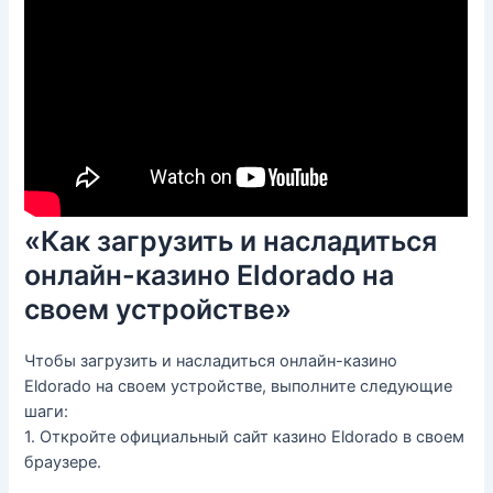
«Как загрузить и насладиться
онлайн-казино Eldorado на
своем устройстве»
Чтобы загрузить и насладиться онлайн-казино
Eldorado на своем устройстве, выполните следующие
шаги:
1. Откройте официальный сайт казино Eldorado в своем
браузере.