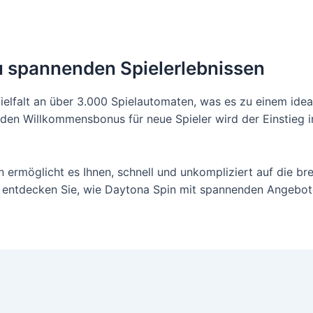
zu spannenden Spielerlebnissen
elfalt an über 3.000 Spielautomaten, was es zu einem ideale
den Willkommensbonus für neue Spieler wird der Einstieg in
 ermöglicht es Ihnen, schnell und unkompliziert auf die bre
d entdecken Sie, wie Daytona Spin mit spannenden Angebot