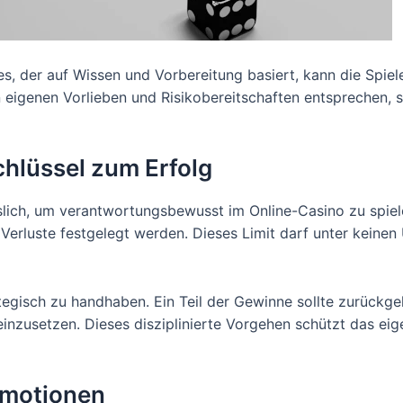
s, der auf Wissen und Vorbereitung basiert, kann die Spiel
n eigenen Vorlieben und Risikobereitschaften entsprechen,
hlüssel zum Erfolg
slich, um verantwortungsbewusst im Online-Casino zu spiel
nd Verluste festgelegt werden. Dieses Limit darf unter kein
ategisch zu handhaben. Ein Teil der Gewinne sollte zurück
einzusetzen. Dieses disziplinierte Vorgehen schützt das eig
omotionen