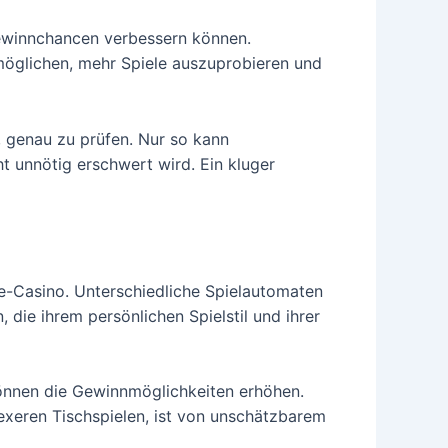
 Gewinnchancen verbessern können.
rmöglichen, mehr Spiele auszuprobieren und
, genau zu prüfen. Nur so kann
ht unnötig erschwert wird. Ein kluger
ne-Casino. Unterschiedliche Spielautomaten
 die ihrem persönlichen Spielstil und ihrer
können die Gewinnmöglichkeiten erhöhen.
lexeren Tischspielen, ist von unschätzbarem