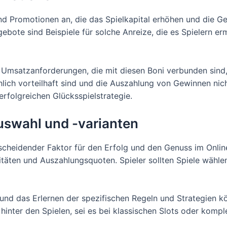
 und Promotionen an, die das Spielkapital erhöhen und die
bote sind Beispiele für solche Anreize, die es Spielern e
d Umsatzanforderungen, die mit diesen Boni verbunden sind
hlich vorteilhaft sind und die Auszahlung von Gewinnen nic
rfolgreichen Glücksspielstrategie.
uswahl und -varianten
ntscheidender Faktor für den Erfolg und den Genuss im Onli
itäten und Auszahlungsquoten. Spieler sollten Spiele wählen,
und das Erlernen der spezifischen Regeln und Strategien 
 hinter den Spielen, sei es bei klassischen Slots oder komp