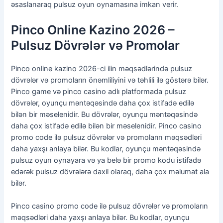
əsaslanaraq pulsuz oyun oynamasına imkan verir.
Pinco Online Kazino 2026 –
Pulsuz Dövrələr və Promolar
Pinco online kazino 2026-ci ilin məqsədlərində pulsuz
dövrələr və promoların önəmliliyini və təhlili ilə göstərə bilər.
Pinco game və pinco casino adlı platformada pulsuz
dövrələr, oyunçu məntəqəsində daha çox istifadə edilə
bilən bir məselenidir. Bu dövrələr, oyunçu məntəqəsində
daha çox istifadə edilə bilən bir məselenidir. Pinco casino
promo code ilə pulsuz dövrələr və promoların məqsədləri
daha yaxşı anlaya bilər. Bu kodlar, oyunçu məntəqəsində
pulsuz oyun oynayara və ya belə bir promo kodu istifadə
edərək pulsuz dövrələrə daxil olaraq, daha çox məlumat ala
bilər.
Pinco casino promo code ilə pulsuz dövrələr və promoların
məqsədləri daha yaxşı anlaya bilər. Bu kodlar, oyunçu