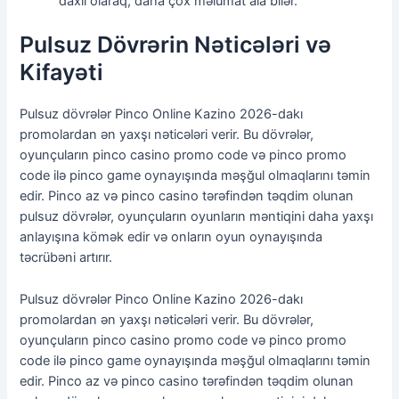
daxil olaraq, daha çox məlumat ala bilər.
Pulsuz Dövrərin Nəticələri və
Kifayəti
Pulsuz dövrələr Pinco Online Kazino 2026-dakı
promolardan ən yaxşı nəticələri verir. Bu dövrələr,
oyunçuların pinco casino promo code və pinco promo
code ilə pinco game oynayışında məşğul olmaqlarını təmin
edir. Pinco az və pinco casino tərəfindən təqdim olunan
pulsuz dövrələr, oyunçuların oyunların məntiqini daha yaxşı
anlayışına kömək edir və onların oyun oynayışında
təcrübəni artırır.
Pulsuz dövrələr Pinco Online Kazino 2026-dakı
promolardan ən yaxşı nəticələri verir. Bu dövrələr,
oyunçuların pinco casino promo code və pinco promo
code ilə pinco game oynayışında məşğul olmaqlarını təmin
edir. Pinco az və pinco casino tərəfindən təqdim olunan