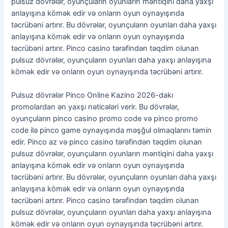
pulsuz dövrələr, oyunçuların oyunların məntiqini daha yaxşı
anlayışına kömək edir və onların oyun oynayışında
təcrübəni artırır. Bu dövrələr, oyunçuların oyunları daha yaxşı
anlayışına kömək edir və onların oyun oynayışında
təcrübəni artırır. Pinco casino tərəfindən təqdim olunan
pulsuz dövrələr, oyunçuların oyunları daha yaxşı anlayışına
kömək edir və onların oyun oynayışında təcrübəni artırır.
Pulsuz dövrələr Pinco Online Kazino 2026-dakı
promolardan ən yaxşı nəticələri verir. Bu dövrələr,
oyunçuların pinco casino promo code və pinco promo
code ilə pinco game oynayışında məşğul olmaqlarını təmin
edir. Pinco az və pinco casino tərəfindən təqdim olunan
pulsuz dövrələr, oyunçuların oyunların məntiqini daha yaxşı
anlayışına kömək edir və onların oyun oynayışında
təcrübəni artırır. Bu dövrələr, oyunçuların oyunları daha yaxşı
anlayışına kömək edir və onların oyun oynayışında
təcrübəni artırır. Pinco casino tərəfindən təqdim olunan
pulsuz dövrələr, oyunçuların oyunları daha yaxşı anlayışına
kömək edir və onların oyun oynayışında təcrübəni artırır.