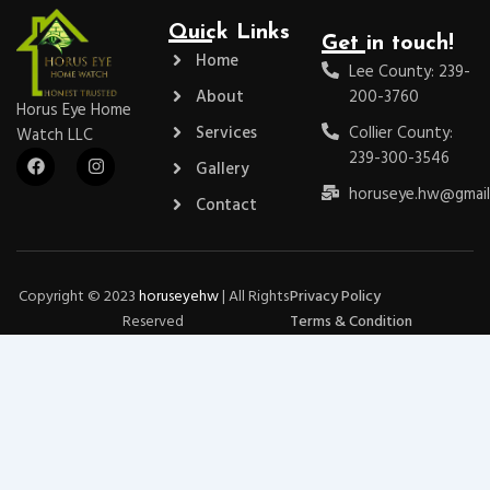
Quick Links
Get in touch!
Home
Lee County: 239-
About
200-3760
Horus Eye Home
Services
Collier County:
Watch LLC
F
I
239-300-3546
Gallery
a
n
c
s
horuseye.hw@gmail
Contact
e
t
b
a
o
g
o
r
k
a
m
Copyright © 2023
horuseyehw
| All Rights
Privacy Policy
Reserved
Terms & Condition