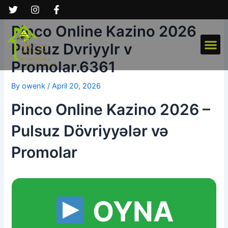
Skip
Post
to
navigation
Pinco Online Kazino 2026
content
Me
Pulsuz Dvriyylr v
Promolar.6361
By
owenk
/
April 20, 2026
Pinco Online Kazino 2026 –
Pulsuz Dövriyyələr və
Promolar
OYNA