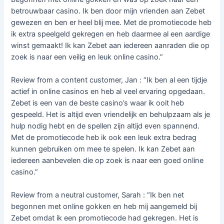
betrouwbaar casino. Ik ben door mijn vrienden aan Zebet
gewezen en ben er heel blij mee. Met de promotiecode heb
ik extra speelgeld gekregen en heb daarmee al een aardige
winst gemaakt! Ik kan Zebet aan iedereen aanraden die op
zoek is naar een veilig en leuk online casino.”
Review from a content customer, Jan : “Ik ben al een tijdje
actief in online casinos en heb al veel ervaring opgedaan.
Zebet is een van de beste casino’s waar ik ooit heb
gespeeld. Het is altijd even vriendelijk en behulpzaam als je
hulp nodig hebt en de spellen zijn altijd even spannend.
Met de promotiecode heb ik ook een leuk extra bedrag
kunnen gebruiken om mee te spelen. Ik kan Zebet aan
iedereen aanbevelen die op zoek is naar een goed online
casino.”
Review from a neutral customer, Sarah : “Ik ben net
begonnen met online gokken en heb mij aangemeld bij
Zebet omdat ik een promotiecode had gekregen. Het is