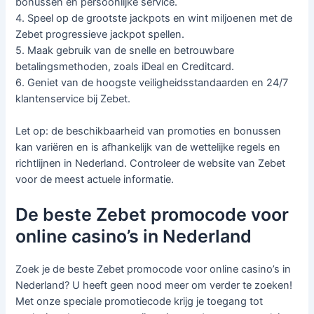
bonussen en persoonlijke service.
4. Speel op de grootste jackpots en wint miljoenen met de
Zebet progressieve jackpot spellen.
5. Maak gebruik van de snelle en betrouwbare
betalingsmethoden, zoals iDeal en Creditcard.
6. Geniet van de hoogste veiligheidsstandaarden en 24/7
klantenservice bij Zebet.
Let op: de beschikbaarheid van promoties en bonussen
kan variëren en is afhankelijk van de wettelijke regels en
richtlijnen in Nederland. Controleer de website van Zebet
voor de meest actuele informatie.
De beste Zebet promocode voor
online casino’s in Nederland
Zoek je de beste Zebet promocode voor online casino’s in
Nederland? U heeft geen nood meer om verder te zoeken!
Met onze speciale promotiecode krijg je toegang tot