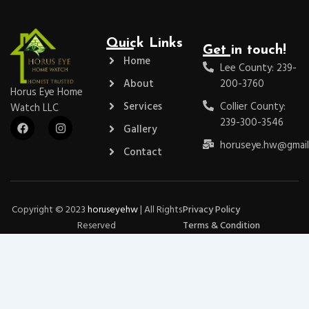
Quick Links
Get in touch!
Home
Lee County: 239-
About
200-3760
Horus Eye Home
Services
Collier County:
Watch LLC
F
I
239-300-3546
Gallery
a
n
c
s
horuseye.hw@gmail
Contact
e
t
b
a
o
g
o
r
k
a
m
Copyright © 2023
horuseyehw
| All Rights
Privacy Policy
Reserved
Terms & Condition