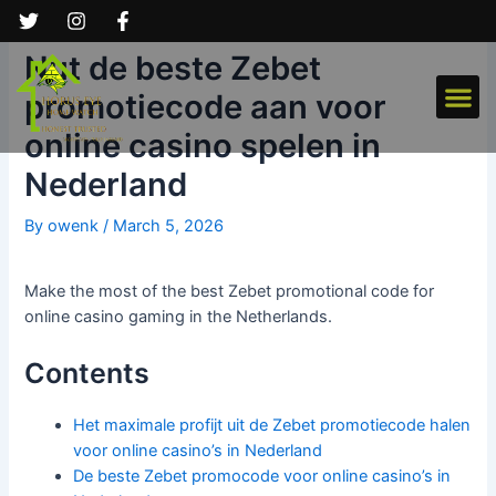
Skip
Post
to
navigation
Nut de beste Zebet
content
Me
promotiecode aan voor
online casino spelen in
Nederland
By
owenk
/
March 5, 2026
Make the most of the best Zebet promotional code for
online casino gaming in the Netherlands.
Contents
Het maximale profijt uit de Zebet promotiecode halen
voor online casino’s in Nederland
De beste Zebet promocode voor online casino’s in