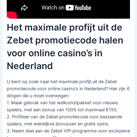
Het maximale profijt uit de
Zebet promotiecode halen
voor online casino’s in
Nederland
U bent op zoek naar het maximale profijt uit de Zebet
promotiecode voor online casino’s in Nederland? Hier zijn 6
dingen die u moet overwegen:
1. Maak gebruik van het welkomstpakket voor nieuwe
spelers, met een bonus van 100% tot maximaal €150.
2. Profiteer van de Zebet promotiecode voor bestaande
spelers, met wekelijkse bonussen en gratis spins.
3. Neem deel aan de Zebet VIP-programma voor exclusieve