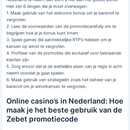
Hier zijn 6 dingen die je moet overwegen:
1. Maak gebruik van het welcome bonus om je bankroll te
vergroten.
2. Lees de voorwaarden van de promotiecarefully om te
begrijpen hoe je je bonus kunt innen.
3. Speel games die aantrekkelijke RTP’s hebben om je
kansen op winst te vergroten.
4. Profiteer van de promoties die exclusief voor bestaande
klanten zijn.
5. Zorg ervoor dat je de wettelijke eisen van je regio in acht
neemt voordat je gaat spelen.
6. Maak gebruik van strategieën zoals het beheer van je
bankroll om je winstkansen te vergroten.
Online casino’s in Nederland: Hoe
maak je het beste gebruik van de
Zebet promotiecode